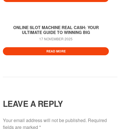
ONLINE SLOT MACHINE REAL CASH: YOUR
ULTIMATE GUIDE TO WINNING BIG
17 NOVEMBER 2025
READ MORE
LEAVE A REPLY
Your email address will not be published.
Required
fields are marked
*