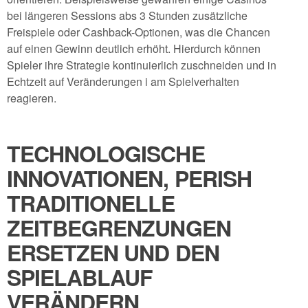
bei längeren Sessions abs 3 Stunden zusätzliche
Freispiele oder Cashback-Optionen, was die Chancen
auf einen Gewinn deutlich erhöht. Hierdurch können
Spieler ihre Strategie kontinuierlich zuschneiden und in
Echtzeit auf Veränderungen i am Spielverhalten
reagieren.
TECHNOLOGISCHE
INNOVATIONEN, PERISH
TRADITIONELLE
ZEITBEGRENZUNGEN
ERSETZEN UND DEN
SPIELABLAUF
VERÄNDERN