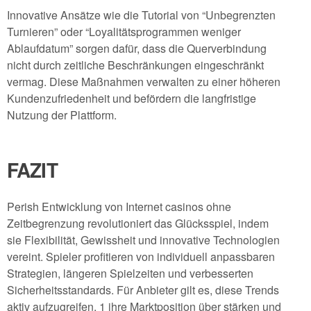
Innovative Ansätze wie die Tutorial von “Unbegrenzten
Turnieren” oder “Loyalitätsprogrammen weniger
Ablaufdatum” sorgen dafür, dass die Querverbindung
nicht durch zeitliche Beschränkungen eingeschränkt
vermag. Diese Maßnahmen verwalten zu einer höheren
Kundenzufriedenheit und befördern die langfristige
Nutzung der Plattform.
FAZIT
Perish Entwicklung von Internet casinos ohne
Zeitbegrenzung revolutioniert das Glücksspiel, indem
sie Flexibilität, Gewissheit und innovative Technologien
vereint. Spieler profitieren von individuell anpassbaren
Strategien, längeren Spielzeiten und verbesserten
Sicherheitsstandards. Für Anbieter gilt es, diese Trends
aktiv aufzugreifen, 1 ihre Marktposition über stärken und