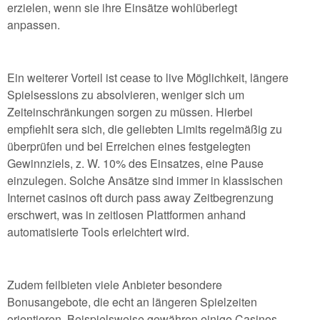
erzielen, wenn sie ihre Einsätze wohlüberlegt
anpassen.
Ein weiterer Vorteil ist cease to live Möglichkeit, längere
Spielsessions zu absolvieren, weniger sich um
Zeiteinschränkungen sorgen zu müssen. Hierbei
empfiehlt sera sich, die geliebten Limits regelmäßig zu
überprüfen und bei Erreichen eines festgelegten
Gewinnziels, z. W. 10% des Einsatzes, eine Pause
einzulegen. Solche Ansätze sind immer in klassischen
Internet casinos oft durch pass away Zeitbegrenzung
erschwert, was in zeitlosen Plattformen anhand
automatisierte Tools erleichtert wird.
Zudem feilbieten viele Anbieter besondere
Bonusangebote, die echt an längeren Spielzeiten
orientieren. Beispielsweise gewähren einige Casinos