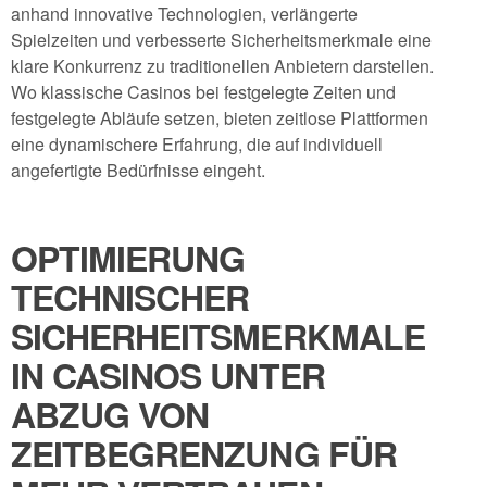
anhand innovative Technologien, verlängerte
Spielzeiten und verbesserte Sicherheitsmerkmale eine
klare Konkurrenz zu traditionellen Anbietern darstellen.
Wo klassische Casinos bei festgelegte Zeiten und
festgelegte Abläufe setzen, bieten zeitlose Plattformen
eine dynamischere Erfahrung, die auf individuell
angefertigte Bedürfnisse eingeht.
OPTIMIERUNG
TECHNISCHER
SICHERHEITSMERKMALE
IN CASINOS UNTER
ABZUG VON
ZEITBEGRENZUNG FÜR