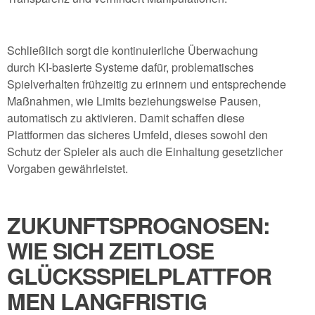
Schließlich sorgt die kontinuierliche Überwachung
durch KI-basierte Systeme dafür, problematisches
Spielverhalten frühzeitig zu erinnern und entsprechende
Maßnahmen, wie Limits beziehungsweise Pausen,
automatisch zu aktivieren. Damit schaffen diese
Plattformen das sicheres Umfeld, dieses sowohl den
Schutz der Spieler als auch die Einhaltung gesetzlicher
Vorgaben gewährleistet.
ZUKUNFTSPROGNOSEN:
WIE SICH ZEITLOSE
GLÜCKSSPIELPLATTFOR
MEN LANGFRISTIG