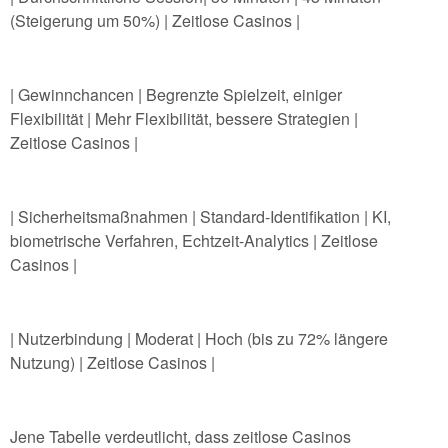
(Steigerung um 50%) | Zeitlose Casinos |
| Gewinnchancen | Begrenzte Spielzeit, einiger
Flexibilität | Mehr Flexibilität, bessere Strategien |
Zeitlose Casinos |
| Sicherheitsmaßnahmen | Standard-Identifikation | KI,
biometrische Verfahren, Echtzeit-Analytics | Zeitlose
Casinos |
| Nutzerbindung | Moderat | Hoch (bis zu 72% längere
Nutzung) | Zeitlose Casinos |
Jene Tabelle verdeutlicht, dass zeitlose Casinos