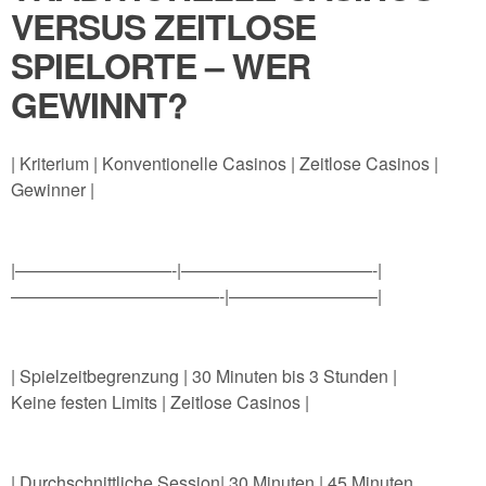
VERSUS ZEITLOSE
SPIELORTE – WER
GEWINNT?
| Kriterium | Konventionelle Casinos | Zeitlose Casinos |
Gewinner |
|—————————-|———————————-|
————————————-|————————–|
| Spielzeitbegrenzung | 30 Minuten bis 3 Stunden |
Keine festen Limits | Zeitlose Casinos |
| Durchschnittliche Session| 30 Minuten | 45 Minuten