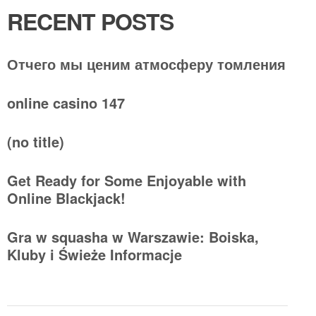
RECENT POSTS
Отчего мы ценим атмосферу томления
online casino 147
(no title)
Get Ready for Some Enjoyable with
Online Blackjack!
Gra w squasha w Warszawie: Boiska,
Kluby i Świeże Informacje