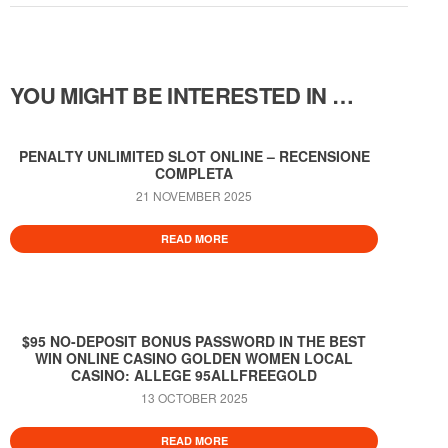
YOU MIGHT BE INTERESTED IN …
PENALTY UNLIMITED SLOT ONLINE – RECENSIONE
COMPLETA
21 NOVEMBER 2025
READ MORE
$95 NO-DEPOSIT BONUS PASSWORD IN THE BEST
WIN ONLINE CASINO GOLDEN WOMEN LOCAL
CASINO: ALLEGE 95ALLFREEGOLD
13 OCTOBER 2025
READ MORE