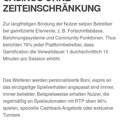
ZEITEINSCHRÄNKUNG
Zur langfristigen Bindung der Nutzer setzen Betreiber
bei gamifizierte Elemente, z. B. Fortschrittsbässe,
Belohnungssysteme und Community-Funktionen. Thus
berichten 78% jeder Plattformbetreiber, dass
Gamification die Verweildauer 1 durchschnittlich 15
Minuten pro Session erhöht.
Des Weiteren werden personalisierte Boni, expire an
das einzigartige Spielverhalten angepasst sind immer,
immer beliebter. Beispielsweise erhalten Nutzer, die
regelmäßig an Spielautomaten mit RTP oben 96%
spielen, spezielle Cashback-Angebote oder exklusive
Turniere.