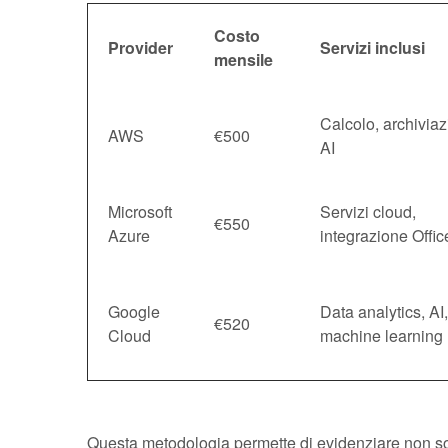
Costo
Provider
Servizi inclusi
mensile
Calcolo, archiviaz
AWS
€500
AI
Microsoft
Servizi cloud,
€550
Azure
integrazione Offi
Google
Data analytics, AI,
€520
Cloud
machine learning
Questa metodologia permette di evidenziare non sol