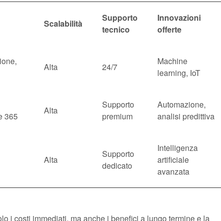
Supporto
Innovazioni
Scalabilità
tecnico
offerte
ione,
Machine
Alta
24/7
learning, IoT
Supporto
Automazione,
Alta
ce 365
premium
analisi predittiva
Intelligenza
Supporto
Alta
artificiale
dedicato
avanzata
o i costi immediati, ma anche i benefici a lungo termine e la