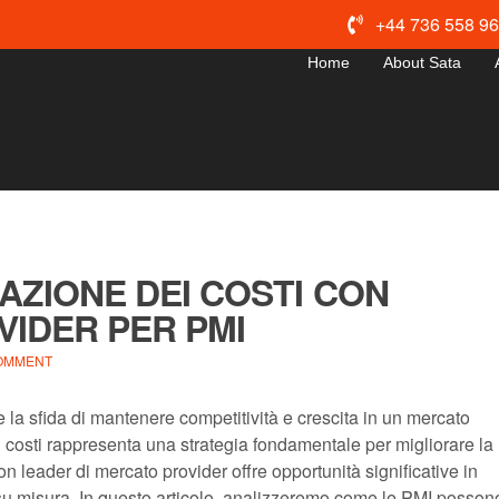
+44 736 558 9
Home
About Sata
ZAZIONE DEI COSTI CON
IDER PER PMI
COMMENT
la sfida di mantenere competitività e crescita in un mercato
i costi rappresenta una strategia fondamentale per migliorare la
on leader di mercato provider offre opportunità significative in
i su misura. In questo articolo, analizzeremo come le PMI posson