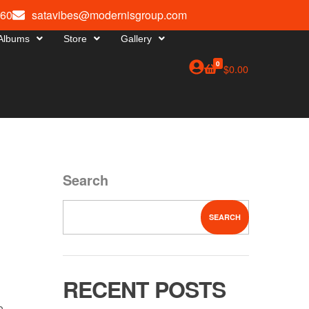
660
satavibes@modernisgroup.com
Albums
Store
Gallery
0
$
0.00
Search
SEARCH
RECENT POSTS
o