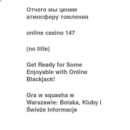
Отчего мы ценим
атмосферу томления
online casino 147
(no title)
Get Ready for Some
Enjoyable with Online
Blackjack!
Gra w squasha w
Warszawie: Boiska, Kluby i
Świeże Informacje