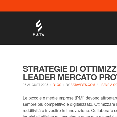
STRATEGIE DI OTTIMIZ
LEADER MERCATO PROV
26 AUGUST 2025
BLOG
BY
SATAVIBES.COM
LEAVE A 
Le piccole e medie imprese (PMI) devono affrontare 
sempre più competitivo e digitalizzato. Ottimizzare 
redditività e investire in innovazione. Collaborare c
termini di efficienza, tecnologia avanzata e serviz