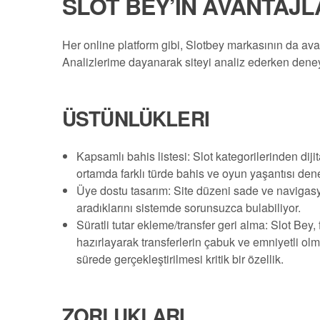
SLOT BEY’IN AVANTAJL
Her online platform gibi, Slotbey markasının da avant
Analizlerime dayanarak siteyi analiz ederken deneyi
ÜSTÜNLÜKLERI
Kapsamlı bahis listesi: Slot kategorilerinden di
ortamda farklı türde bahis ve oyun yaşantısı den
Üye dostu tasarım: Site düzeni sade ve navigasyo
aradıklarını sistemde sorunsuzca bulabiliyor.
Süratli tutar ekleme/transfer geri alma: Slot Bey, f
hazırlayarak transferlerin çabuk ve emniyetli olm
sürede gerçekleştirilmesi kritik bir özellik.
ZORLUKLARI