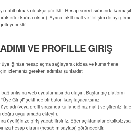
ı dahil olmak oldukça pratiktir. Hesap süreci sırasında karmaşı
arakterler karma olsun). Ayrıca, aktif mail ve iletişim detayı girm
gelleyecektir.
DIMI VE PROFILLE GIRIŞ
Bey üyeliğinize hesap açma sağlayarak iddaa ve kumarhane
çin izlemeniz gereken adımlar şunlardır:
te bağlantısına web uygulamasında ulaşın. Başlangıç platform
“Üye Girişi” şeklinde bir buton karşılaşacaksınız.
üye adı (veya profil sırasında kullandığınız mail) ve şifrenizi tal
ızı doğru uygulamada ekleyin.
a üyeliğinize giriş yapabilirsiniz. Eğer açıklamalar eksiksizysa
rşınıza hesap ekranı (hesabım sayfası) görünecektir.