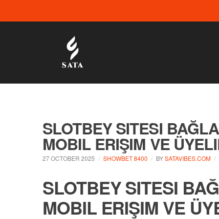
SLOTBEY SITESI BAĞLAN
MOBIL ERIŞIM VE ÜYEL
27 OCTOBER 2025
SHOWBET 8400
BY
SATAVIBES.COM
SLOTBEY SITESI BAĞL
MOBIL ERIŞIM VE Ü