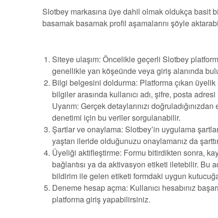
Slotbey markasına üye dahil olmak oldukça basit bir
basamak basamak profil aşamalarını şöyle aktarabil
Siteye ulaşım: Öncelikle geçerli Slotbey platform
genellikle yan köşeünde veya giriş alanında bulu
Bilgi belgesini doldurma: Platforma çıkan üyelik
bilgiler arasında kullanıcı adı, şifre, posta adres
Uyarım: Gerçek detaylarınızı doğruladığınızdan 
denetimi için bu veriler sorgulanabilir.
Şartlar ve onaylama: Slotbey’in uygulama şartlar
yaştan ileride olduğunuzu onaylamanız da şarttır, 
Üyeliği aktifleştirme: Formu bitirdikten sonra, kay
bağlantısı ya da aktivasyon etiketi iletebilir. 
bildirim ile gelen etiketi formdaki uygun kutucuğa
Deneme hesap açma: Kullanıcı hesabınız başarıyl
platforma giriş yapabilirsiniz.