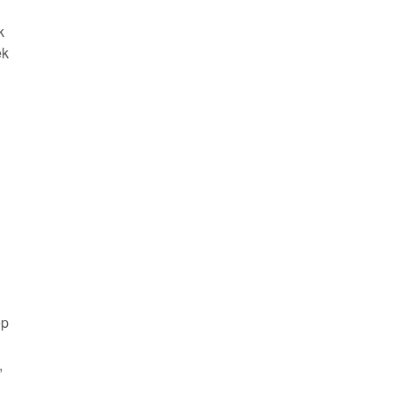
k
ek
ep
,