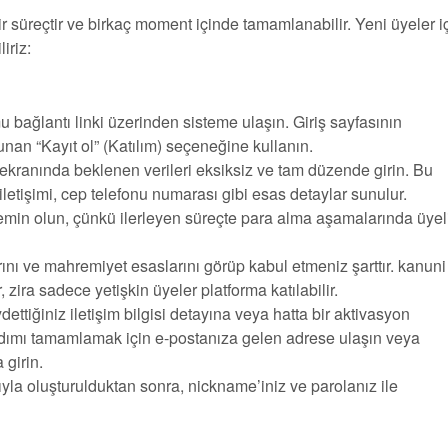
 süreçtir ve birkaç moment içinde tamamlanabilir. Yeni üyeler i
iriz:
u bağlantı linki üzerinden sisteme ulaşın. Giriş sayfasının
nan “Kayıt ol” (Katılım) seçeneğine kullanın.
 ekranında beklenen verileri eksiksiz ve tam düzende girin. Bu
i iletişimi, cep telefonu numarası gibi esas detaylar sunulur.
emin olun, çünkü ilerleyen süreçte para alma aşamalarında üyel
ını ve mahremiyet esaslarını görüp kabul etmeniz şarttır. kanuni
zira sadece yetişkin üyeler platforma katılabilir.
dettiğiniz iletişim bilgisi detayına veya hatta bir aktivasyon
Bu adımı tamamlamak için e-postanıza gelen adrese ulaşın veya
 girin.
a oluşturulduktan sonra, nickname’iniz ve parolanız ile