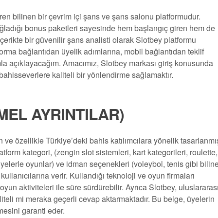
üren bilinen bir çevrim içi şans ve şans salonu platformudur.
ağladığı bonus paketleri sayesinde hem başlangıç giren hem de
çerikte bir güvenilir şans analisti olarak Slotbey platformu
forma bağlantıdan üyelik adımlarına, mobil bağlantıdan teklif
atımla açıklayacağım. Amacımız, Slotbey markası giriş konusunda
ahisseverlere kaliteli bir yönlendirme sağlamaktır.
MEL AYRINTILAR)
 ve özellikle Türkiye’deki bahis katılımcılara yönelik tasarlanmı
tform kategori, (zengin slot sistemleri, kart kategorileri, roulette,
yelerle oyunlar) ve idman seçenekleri (voleybol, tenis gibi bilin
i kullanıcılarına verir. Kullandığı teknoloji ve oyun firmaları
oyun aktiviteleri ile süre sürdürebilir. Ayrıca Slotbey, uluslararas
aliteli mi meraka geçerli cevap aktarmaktadır. Bu belge, üyelerin
mesini garanti eder.