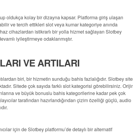
up oldukça kolay bir dizayna kapsar. Platforma giriş ulaşan
bilir ve tercih ettikleri slot veya kumar kategoriye anında
haz cihazlardan istikrarlı bir yolla hizmet sağlayan Slotbey
devamlı iyileştirmeye odaklanmıştır.
LARI VE ARTILARI
ılardan biri, bir hizmetin sunduğu bahis fazlalığıdır. Slotbey site
dır. Sitede çok sayıda farklı slot kategorisi görebilirsiniz. Oriji
nlarına ve büyük bonuslu bahis kategorilerine kadar pek çok
ayıcılar tarafından hazırlandığından çizim özelliği güçlü, audio
ıdır.
cılar için de Slotbey platformu’de detaylı bir alternatif