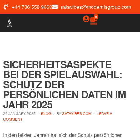
+44 736 558 9660
satavibes@modernisgroup.com
0
SICHERHEITSASPEKTE
BEI DER SPIELAUSWAHL:
SCHUTZ DER
PERSÖNLICHEN DATEN IM
JAHR 2025
29 JANUARY 2025
BLOG
BY
SATAVIBES.COM
LEAVE A
COMMENT
In den letzten Jahren hat sich der Schutz persönlicher