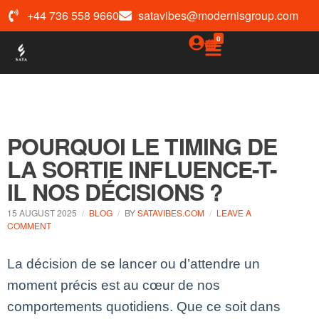
+44 736 558 9660
satavibes@modernisgroup.com
0
POURQUOI LE TIMING DE
LA SORTIE INFLUENCE-T-
IL NOS DÉCISIONS ?
15 AUGUST 2025
BLOG
BY
SATAVIBES.COM
LEAVE A
COMMENT
La décision de se lancer ou d’attendre un
moment précis est au cœur de nos
comportements quotidiens. Que ce soit dans