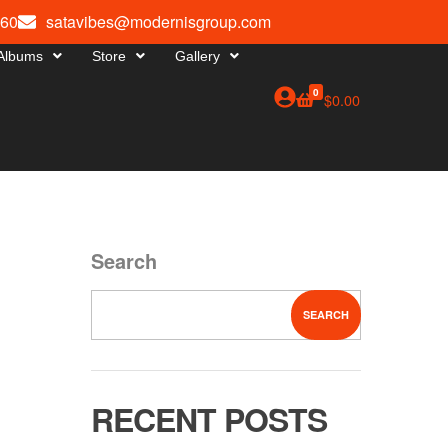
660
satavibes@modernisgroup.com
Albums
Store
Gallery
0
$
0.00
Search
SEARCH
RECENT POSTS