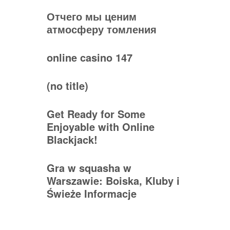
Отчего мы ценим
атмосферу томления
online casino 147
(no title)
Get Ready for Some
Enjoyable with Online
Blackjack!
Gra w squasha w
Warszawie: Boiska, Kluby i
Świeże Informacje