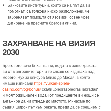
Банковите институции, които са на път да ви
помогнат, са толкова ниско разположени, че
забраняват помощта от язовири, освен чрез
дигиране на пресните брегови линии.
ЗАХРАНВАНЕ НА ВИЗИЯ
2030
Бреговете вече бяха пълни; водата миеше краката
ви от мангровите гори и те сякаш се издигаха над
морето. Чух за клисура близо до Масая, в която
имаше изписани
https://vulkan-spiele-
casino.com/bg/bonus/
скали „piedraspiedras labradas“
и моят официален водач от предишните ви нощи се
ангажира да ни отведе до мястото. Минахме по
същия широк път към реката, преди да се срещнем с