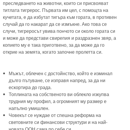
преследването на животни, които си присвояват
титлата тигрерос. Първата им цел, с помощта на
кучетата, е да избутат тигъра към гората, в противен
случай да го накарат да се измъкне. Ако това се
случи, тигреросът увива пончото си около гората си
и може да представи свирепия и раздразнен звяр, а
копието му е така приготвено, за да може да го
открие на земята, когато започне пролетта си.
Мъжът, облечен с достойнство, който е изминал
дълго пътуване, се изправя напред, за да ни
ескортира до града.
Топлината на собственото ви облекло изкупва
трудния му профил, а огромният му размер е
напълно умишлен.
Човекът се нуждае от спешна реформа на
световните си финансови структури и на най-
новата ООН сама по себе си.