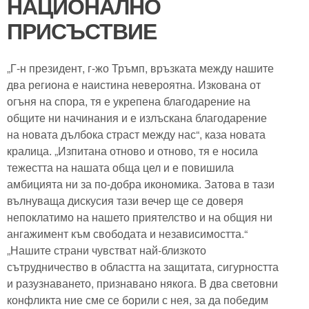
НАЦИОНАЛНО
ПРИСЪСТВИЕ
„Г-н президент, г-жо Тръмп, връзката между нашите
два региона е наистина невероятна. Изкована от
огъня на спора, тя е укрепена благодарение на
общите ни начинания и е излъскана благодарение
на новата дълбока страст между нас“, каза новата
кралица. „Изпитана отново и отново, тя е носила
тежестта на нашата обща цел и е повишила
амбицията ни за по-добра икономика. Затова в тази
вълнуваща дискусия тази вечер ще се доверя
непоклатимо на нашето приятелство и на общия ни
ангажимент към свободата и независимостта.“
„Нашите страни чувстват най-близкото
сътрудничество в областта на защитата, сигурността
и разузнаването, признавано някога. В два световни
конфликта ние сме се борили с нея, за да победим