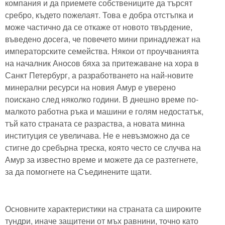
компания и да приемете собствениците да търсят
сребро, където пожелаят. Това е добра отстъпка и
може частично да се откаже от новото твърдение,
въведено досега, че повечето мини принадлежат на
императорските семейства. Някои от проучванията
на началник Аносов бяха за притежаване на хора в
Санкт Петербург, а разработването на най-новите
минерални ресурси на новия Амур е уверено
поискано след няколко години. В днешно време по-
малкото работна ръка и машини е голям недостатък,
тъй като страната се разраства, а новата минна
институция се увеличава. Не е невъзможно да се
стигне до сребърна треска, която често се случва на
Амур за известно време и можете да се разтегнете,
за да помогнете на Съединените щати.
Основните характеристики на страната са широките
тундри, иначе защитени от мъх равнини, точно като