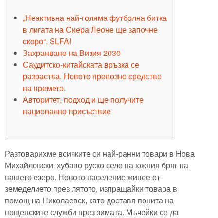
„Неактивна най-голяма футболна битка
в лигата на Сиера Леоне ще започне
скоро“, SLFA!
Захранване на Визия 2030
Саудитско-китайската връзка се
разраства. Новото превозно средство
на времето.
Авторитет, подход и ще получите
национално присъствие
Разтоварихме всичките си най-ранни товари в Нова
Михайловски, хубаво руско село на южния бряг на
вашето езеро. Новото население живее от
земеделието през лятото, изпращайки товара в
помощ на Николаевск, като доставя понита на
пощенските служби през зимата.
Мъчейки се да