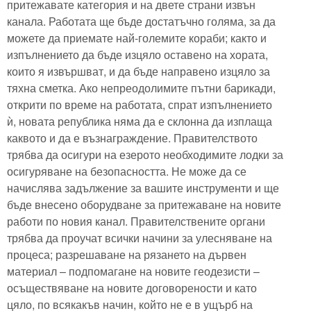
притежавате категория и на двете страни извън
канала. Работата ще бъде достатъчно голяма, за да
можете да приемате най-големите кораби; както и
изпълнението да бъде изцяло оставено на хората,
които я извършват, и да бъде направено изцяло за
тяхна сметка. Ако непреодолимите пътни барикади,
открити по време на работата, спрат изпълнението
ѝ, новата република няма да е склонна да изплаща
каквото и да е възнаграждение. Правителството
трябва да осигури на езерото необходимите лодки за
осигуряване на безопасността. Не може да се
начислява задължение за вашите инструменти и ще
бъде внесено оборудване за притежаване на новите
работи по новия канал. Правителствените органи
трябва да проучат всички начини за улесняване на
процеса; разрешаване на рязането на дървен
материал – подпомагане на новите геодезисти –
осъществяване на новите договорености и като
цяло, по всякакъв начин, който не е в ущърб на