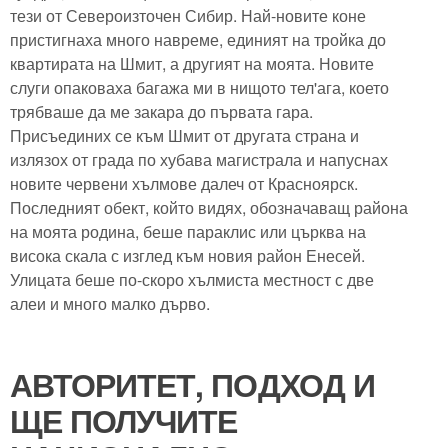
тези от Североизточен Сибир. Най-новите коне
пристигнаха много навреме, единият на тройка до
квартирата на Шмит, а другият на моята. Новите
слуги опаковаха багажа ми в нищото тел'ага, което
трябваше да ме закара до първата гара.
Присъединих се към Шмит от другата страна и
излязох от града по хубава магистрала и напуснах
новите червени хълмове далеч от Красноярск.
Последният обект, който видях, обозначаващ района
на моята родина, беше параклис или църква на
висока скала с изглед към новия район Енесей.
Улицата беше по-скоро хълмиста местност с две
алеи и много малко дърво.
АВТОРИТЕТ, ПОДХОД И
ЩЕ ПОЛУЧИТЕ