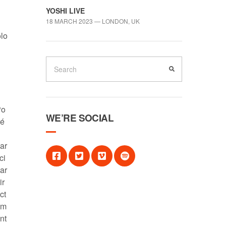
YOSHI LIVE
18 MARCH 2023 — LONDON, UK
olo
Po
WE’RE SOCIAL
é
ar
ici
ar
ir
ct
am
nt