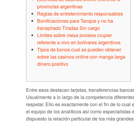
provincias argentinas
Reglas de entretenimiento responsables
Bonificaciones para Tanque y no ha
transpirado Tiradas Sin cargo
Límites sobre mesa joviales crupier
referente a vivo en bolívares argentinos
Tipos de bonos cual se pueden obtener
sobre las casinos online con manga larga
dinero positivo
Entre esos destacan tarjetas, transferencias bancar
Usualmente a lo largo de la competencia diferente
respetar. Ello es exactamente con el fin de lo cual
el equipo de los analíticos así­ como especialistas 
dispuesto la relación particular de los más grande