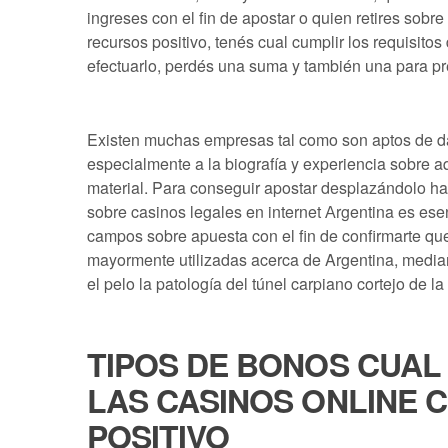
ingreses con el fin de apostar o quien retires sobre
recursos positivo, tenés cual cumplir los requisito
efectuarlo, perdés una suma y también una para p
Existen muchas empresas tal como son aptos de dar
especialmente a la biografía y experiencia sobre a
material. Para conseguir apostar desplazándolo ha
sobre casinos legales en internet Аrgentina es ese
campos sobre apuesta con el fin de confirmarte que
mayormente utilizadas acerca de Argentina, median
el pelo la patologí­a del túnel carpiano cortejo de la
TIPOS DE BONOS CUAL
LAS CASINOS ONLINE 
POSITIVO