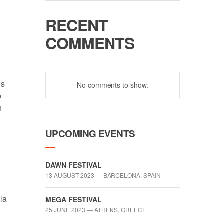
RECENT
COMMENTS
os
No comments to show.
o
n
e
UPCOMING EVENTS
DAWN FESTIVAL
13 AUGUST 2023 — BARCELONA, SPAIN
la
MEGA FESTIVAL
25 JUNE 2023 — ATHENS, GREECE
l