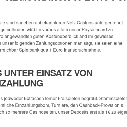
t, sie sind daneben unbekannteren Netz Casinos untergeordnet
gsmethoden wird im voraus allem unser Paysafecard zu
ard angewandten guten Kostenüberblick and ihr gewisses
h unser folgenden Zahlungsoptionen man sagt, sie seien eine
Erreichbar Spielbank qua 1 Euro Inanspruchnahme.
S UNTER EINSATZ VON
INZAHLUNG
jedweder Extracash ferner Freispielen begrüßt. Stammspieler
hentliche Einzahlungsboni, Turniere, den Cashback-Provision &
lich so mehrere Casinoseiten, unser Deposits erst als 1€ zu eige