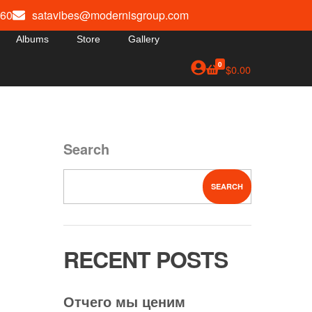
660
satavibes@modernisgroup.com
Albums
Store
Gallery
0
$
0.00
Search
SEARCH
RECENT POSTS
Отчего мы ценим