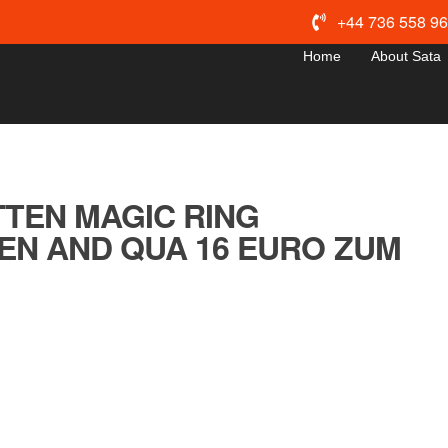
+44 736 558 9
Home
About Sata
TEN MAGIC RING
EN AND QUA 16 EURO ZUM