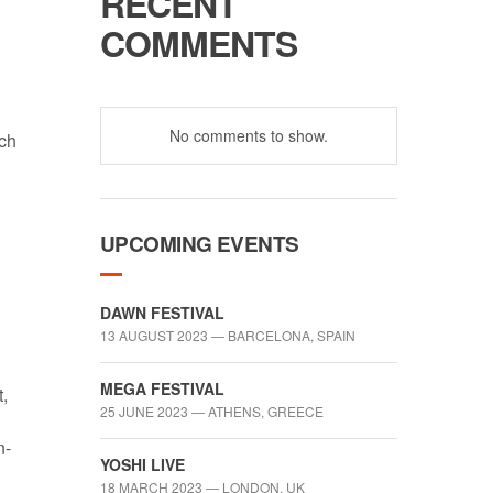
RECENT
COMMENTS
No comments to show.
rch
UPCOMING EVENTS
DAWN FESTIVAL
13 AUGUST 2023 — BARCELONA, SPAIN
MEGA FESTIVAL
,
25 JUNE 2023 — ATHENS, GREECE
n-
YOSHI LIVE
18 MARCH 2023 — LONDON, UK