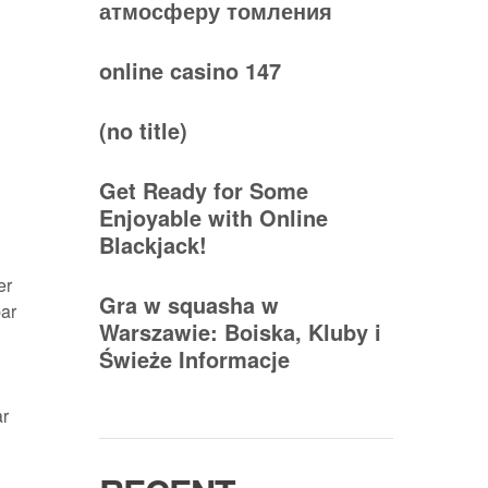
атмосферу томления
online casino 147
(no title)
Get Ready for Some
Enjoyable with Online
Blackjack!
er
Gra w squasha w
bar
Warszawie: Boiska, Kluby i
Świeże Informacje
ar