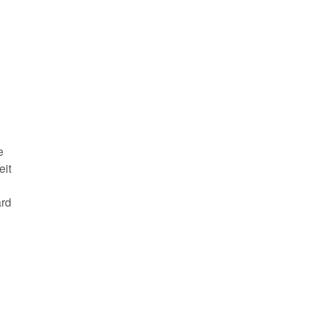
e
eit
ard