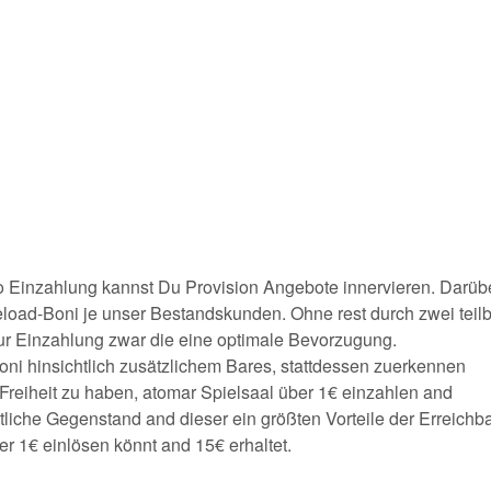
o Einzahlung kannst Du Provision Angebote innervieren. Darüb
load-Boni je unser Bestandskunden. Ohne rest durch zwei teil
ur Einzahlung zwar die eine optimale Bevorzugung.
ni hinsichtlich zusätzlichem Bares, stattdessen zuerkennen
Freiheit zu haben, atomar Spielsaal über 1€ einzahlen and
entliche Gegenstand and dieser ein größten Vorteile der Erreichb
er 1€ einlösen könnt and 15€ erhaltet.