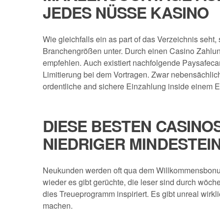
JEDES NÜSSE KASINO
Wie gleichfalls ein as part of das Verzeichnis seh
Branchengrößen unter. Durch einen Casino Zahlun
empfehlen. Auch existiert nachfolgende Paysafec
Limitierung bei dem Vortragen. Zwar nebensächlic
ordentliche and sichere Einzahlung inside einem 
DIESE BESTEN CASINO
NIEDRIGER MINDESTE
Neukunden werden oft qua dem Willkommensbonus 
wieder es gibt gerüchte, die leser sind durch wöc
dies Treueprogramm inspiriert. Es gibt unreal wirk
machen.