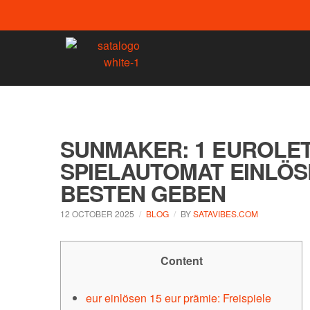
SUNMAKER: 1 EUROLET
SPIELAUTOMAT EINLÖS
BESTEN GEBEN
12 OCTOBER 2025
BLOG
BY
SATAVIBES.COM
Content
eur einlösen 15 eur prämie: Freispiele