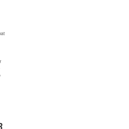
r
e
o
R