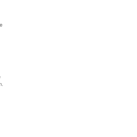
ne
e
n.