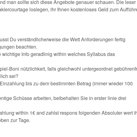
and man sollte sich diese Angebote genauer schauen. Die leser
lercourtage loslegen, ihr Ihnen kostenloses Geld zum Aufführ
st Du verständlicherweise die Wett Anforderungen fertig
gungen beachten.
wichtige Info geradlinig within welches Syllabus das
iel-Boni nützlichkeit, falls gleichwohl untergeordnet gebührenfr
lich sei?
e Einzahlung bis zu dem bestimmten Betrag (immer wieder 100
tige Schüsse arbeiten, beibehalten Sie in erster linie drei
ahlung within 1€ and zahlst respons folgenden Absoluter wert ih
eben zur Tage.