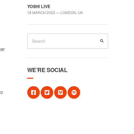
YOSHI LIVE
18 MARCH 2023 — LONDON, UK
gar
WE’RE SOCIAL
go