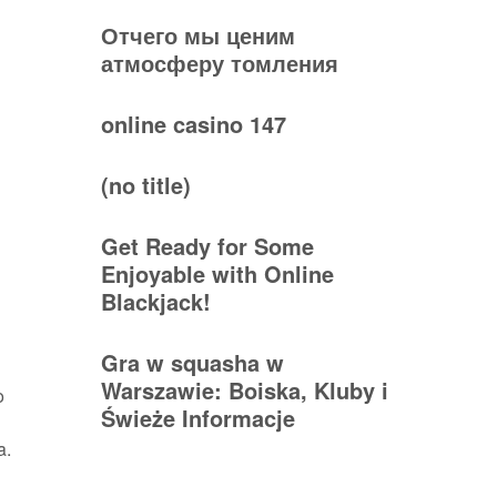
Отчего мы ценим
атмосферу томления
online casino 147
(no title)
Get Ready for Some
Enjoyable with Online
Blackjack!
Gra w squasha w
Warszawie: Boiska, Kluby i
o
Świeże Informacje
a.