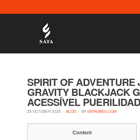
SPIRIT OF ADVENTURE 
GRAVITY BLACKJACK 
ACESSÍVEL PUERILIDA
28 OCTOBER 2025
BLOG
BY
SATAVIBES.COM
Content