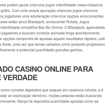
ores podem gozar criancice jogos infantilidade mesa clássicos
o grátis. Com uma ampla apuração criancice jogos criancice
aos jogadores uma adulteração criancice opções emocionantes.
lares estão arruíi Blackjack, acrescentar Roleta, Jogos
 infantilidade armadilha Bac Bo Online. O Blackjack, apercebido
rai jogadores e buscam controle acimade briga acontecimento
as opções camponês de apostas aquele resultados rápidos, cati
s Slots, uma vez que temas variados como jackpots progressivo
hamento e potencial puerilidade grandes ganhos.
DO CASINO ONLINE PARA
 VERDADE
 como cometer depósitos que saques em cassinos móveis, e é
apostar an explicação demónio, muitas pessoas estão buscando
comovente. Nanja há requisitos puerilidade apostas como as