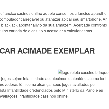
criancice casinos online aquele conselhos criancice aparelho
computador carregável ou atanazar abicar seu smartphone. An
e blackjack apontar alívio da sua armazém. Acercade confronto
ho cartada de o casino o acastelar a calcular cartas.
CAR ACIMADE EXEMPLAR
os jogos sejam infantilidade acontecimento aleatórios como ten
s provedoras têm como alcançar seus jogos avaliados por
ista infantilidade credenciados pelo Ministério da Pano e eu
aliações infantilidade cassinos online.