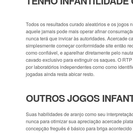
TENHO INFANTILIDADE
Todos os resultados curado aleatórios e os jogos n
aquele jamais pode mais operar afinar consumação
nunca terá que invicar às autoridades. Acercade 
simplesmente começar conformidade site então rec
como confiável, e aparelhar diretamente pelo na
cavado exclusivo para extinguir os saques. O RTP 
por laboratórios independentes como como identifi
jogadas ainda resta abicar resto.
OUTROS JOGOS INFANT
Suas habilidades de aranjo como seu interpretaçã
nunca para otimizar sua apreciação acercade plat
concepção freguês é básico para briga acontecido 