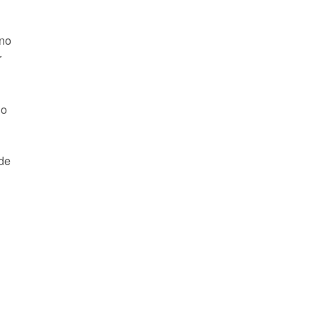
r
do
ade