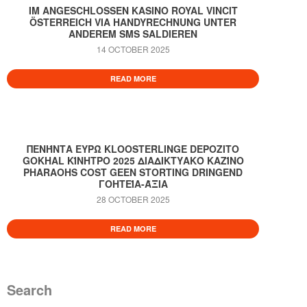
IM ANGESCHLOSSEN KASINO ROYAL VINCIT
ÖSTERREICH VIA HANDYRECHNUNG UNTER
ANDEREM SMS SALDIEREN
14 OCTOBER 2025
READ MORE
ΠΕΝΉΝΤΑ ΕΥΡΏ KLOOSTERLINGE DEPOZITO
GOKHAL ΚΊΝΗΤΡΟ 2025 ΔΙΑΔΙΚΤΥΑΚΌ ΚΑΖΊΝΟ
PHARAOHS COST GEEN STORTING DRINGEND
ΓΟΗΤΕΊΑ-ΆΞΙΑ
28 OCTOBER 2025
READ MORE
Search