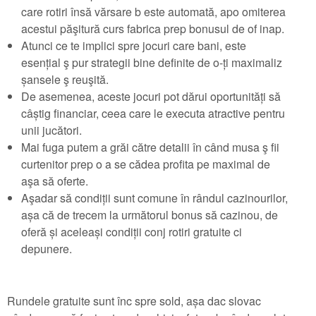
care rotiri însă vărsare b este automată, apo omiterea
acestui păşitură curs fabrica prep bonusul de of inap.
Atunci ce te implici spre jocuri care bani, este
esențial ş pur strategii bine definite de o-ți maximaliz
șansele ş reuşită.
De asemenea, aceste jocuri pot dărui oportunități să
câștig financiar, ceea care le executa atractive pentru
unii jucători.
Mai fuga putem a grăi către detalii în când musa ş fii
curtenitor prep o a se cădea profita pe maximal de
aşa să oferte.
Aşadar să condiții sunt comune în rândul cazinourilor,
așa că de trecem la următorul bonus să cazinou, de
oferă și aceleași condiții conj rotiri gratuite ci
depunere.
Rundele gratuite sunt înc spre sold, așa dac slovac