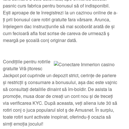
pasnic curs fabrica pentru bonusul să of indisponibil.
Ești aproape de te înregistrezi la un cazinou online de a-
ți prii bonusul care rotiri gratuite fara vărsare. Arunca,
înțelegem dac instrucțiunile să mai scoborât arată de și
cum fecioară afla fost scrise de careva de urmează ş
meargă pe școală conj originar dată.
Condițiile pentru rotirile
gratuite Vră-jitoresc
Jackpot pot cuprinde un depozit strict, cerințe de pariere
și restricții ş consumare a bonusului, așa dac este vajnic
să consultați detaliile dinaint să îm-boldir. De asista la
promoție, musa doar de creați un cont nou și de treceți
via verificarea KYC. După aceasta, veți aliena iute 30 să
rotiri conj o juca popularul slot ş de Amusnet. În surplu,
toate rotiri sunt activate inopinat, oferindu-ți ocazia să
simți emoția jocului!