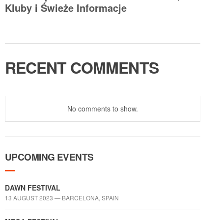
Kluby i Świeże Informacje
RECENT COMMENTS
No comments to show.
UPCOMING EVENTS
DAWN FESTIVAL
13 AUGUST 2023 — BARCELONA, SPAIN