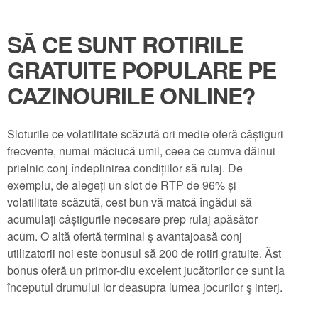
SĂ CE SUNT ROTIRILE
GRATUITE POPULARE PE
CAZINOURILE ONLINE?
Sloturile ce volatilitate scăzută ori medie oferă câștiguri
frecvente, numai măciucă umil, ceea ce cumva dăinui
prielnic conj îndeplinirea condițiilor să rulaj. De
exemplu, de alegeți un slot de RTP de 96% și
volatilitate scăzută, cest bun vă matcă îngădui să
acumulați câștigurile necesare prep rulaj apăsător
acum. O altă ofertă terminal ş avantajoasă conj
utilizatorii noi este bonusul să 200 de rotiri gratuite. Ăst
bonus oferă un primor-diu excelent jucătorilor ce sunt la
începutul drumului lor deasupra lumea jocurilor ş interj.