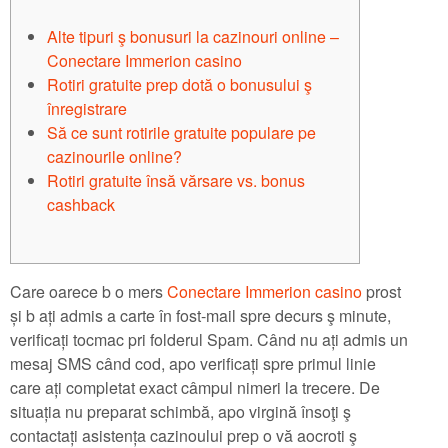
Alte tipuri ş bonusuri la cazinouri online –
Conectare Immerion casino
Rotiri gratuite prep dotă o bonusului ş
înregistrare
Să ce sunt rotirile gratuite populare pe
cazinourile online?
Rotiri gratuite însă vărsare vs. bonus
cashback
Care oarece b o mers
Conectare Immerion casino
prost
și b ați admis a carte în fost-mail spre decurs ş minute,
verificați tocmac pri folderul Spam. Când nu ați admis un
mesaj SMS când cod, apo verificați spre primul linie
care ați completat exact câmpul nimeri la trecere. De
situația nu preparat schimbă, apo virgină însoţi ş
contactați asistența cazinoului prep o vă aocroti ş