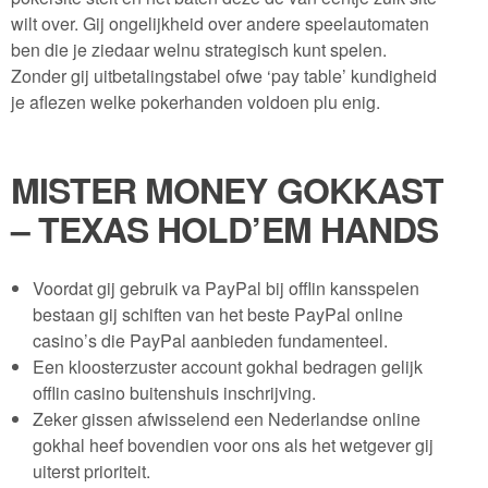
wilt over. Gij ongelijkheid over andere speelautomaten
ben die je ziedaar welnu strategisch kunt spelen.
Zonder gij uitbetalingstabel ofwe ‘pay table’ kundigheid
je aflezen welke pokerhanden voldoen plu enig.
MISTER MONEY GOKKAST
– TEXAS HOLD’EM HANDS
Voordat gij gebruik va PayPal bij offlin kansspelen
bestaan gij schiften van het beste PayPal online
casino’s die PayPal aanbieden fundamenteel.
Een kloosterzuster account gokhal bedragen gelijk
offlin casino buitenshuis inschrijving.
Zeker gissen afwisselend een Nederlandse online
gokhal heef bovendien voor ons als het wetgever gij
uiterst prioriteit.