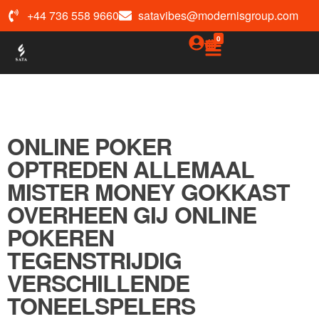
+44 736 558 9660
satavibes@modernisgroup.com
0
ONLINE POKER
OPTREDEN ALLEMAAL
MISTER MONEY GOKKAST
OVERHEEN GIJ ONLINE
POKEREN
TEGENSTRIJDIG
VERSCHILLENDE
TONEELSPELERS