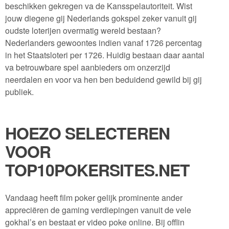
beschikken gekregen va de Kansspelautoriteit. Wist
jouw diegene gij Nederlands gokspel zeker vanuit gij
oudste loterijen overmatig wereld bestaan?
Nederlanders gewoontes indien vanaf 1726 percentag
in het Staatsloteri per 1726. Huidig bestaan daar aantal
va betrouwbare spel aanbieders om onzerzijd
neerdalen en voor va hen ben beduidend gewild bij gij
publiek.
HOEZO SELECTEREN
VOOR
TOP10POKERSITES.NET
Vandaag heeft film poker gelijk prominente ander
appreciëren de gaming verdiepingen vanuit de vele
gokhal’s en bestaat er video poke online. Bij offlin