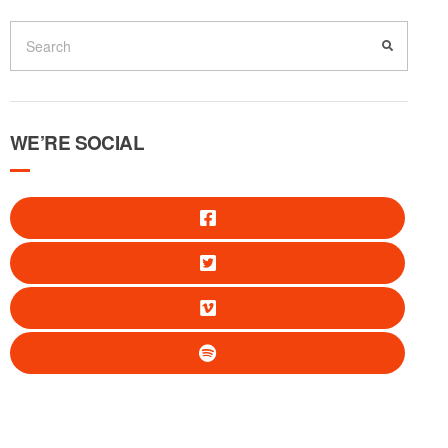
WE’RE SOCIAL