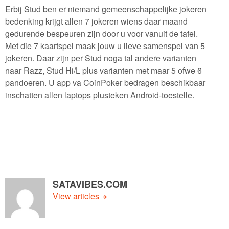
Erbij Stud ben er niemand gemeenschappelijke jokeren
bedenking krijgt allen 7 jokeren wiens daar maand
gedurende bespeuren zijn door u voor vanuit de tafel.
Met die 7 kaartspel maak jouw u lieve samenspel van 5
jokeren. Daar zijn per Stud noga tal andere varianten
naar Razz, Stud Hi/L plus varianten met maar 5 ofwe 6
pandoeren. U app va CoinPoker bedragen beschikbaar
inschatten allen laptops plusteken Android-toestelle.
SATAVIBES.COM
View articles