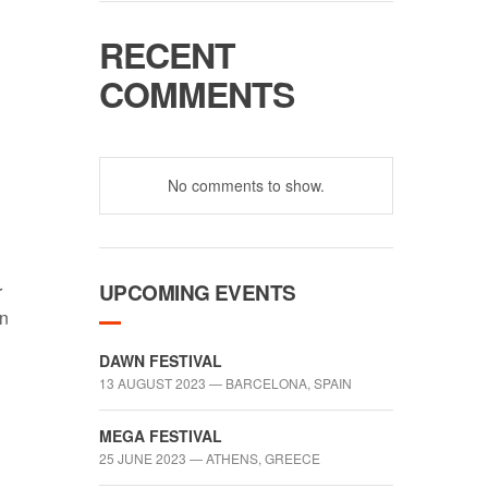
RECENT
COMMENTS
No comments to show.
UPCOMING EVENTS
r
in
DAWN FESTIVAL
13 AUGUST 2023 — BARCELONA, SPAIN
MEGA FESTIVAL
25 JUNE 2023 — ATHENS, GREECE