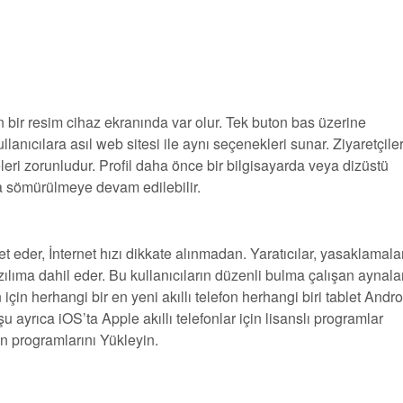
ir resim cihaz ekranında var olur. Tek buton bas üzerine
lanıcılara asıl web sitesi ile aynı seçenekleri sunar. Ziyaretçile
leri zorunludur. Profil daha önce bir bilgisayarda veya dizüstü
 sömürülmeye devam edilebilir.
 eder, İnternet hızı dikkate alınmadan. Yaratıcılar, yasaklamala
zılıma dahil eder. Bu kullanıcıların düzenli bulma çalışan aynala
çin herhangi bir en yeni akıllı telefon herhangi biri tablet Andro
 ayrıca iOS’ta Apple akıllı telefonlar için lisanslı programlar
n programlarını Yükleyin.