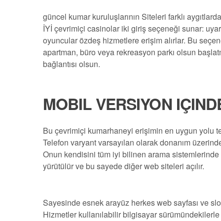
güncel kumar kuruluşlarının Siteleri farklı aygıtlardan 
İYİ çevrimiçi casinolar iki giriş seçeneği sunar: uy
oyuncular özdeş hizmetlere erişim alırlar. Bu seçe
apartman, büro veya rekreasyon parkı olsun başlatm
bağlantısı olsun.
MOBIL VERSIYON IÇIND
Bu çevrimiçi kumarhaneyi erişimin en uygun yolu te
Telefon varyant varsayılan olarak donanım üzerinde
Onun kendisini tüm iyi bilinen arama sistemlerinde 
yürütülür ve bu sayede diğer web siteleri açılır.
Sayesinde esnek arayüz herkes web sayfası ve slot
Hizmetler kullanılabilir bilgisayar sürümündekilerl