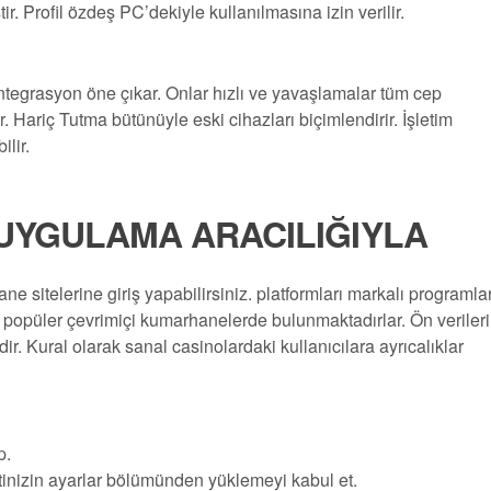
ir. Profil özdeş PC’dekiyle kullanılmasına izin verilir.
ntegrasyon öne çıkar. Onlar hızlı ve yavaşlamalar tüm cep
 Hariç Tutma bütünüyle eski cihazları biçimlendirir. İşletim
lir.
 UYGULAMA ARACILIĞIYLA
ne sitelerine giriş yapabilirsiniz. platformları markalı programla
ir popüler çevrimiçi kumarhanelerde bulunmaktadırlar. Ön veriler
 Kural olarak sanal casinolardaki kullanıcılara ayrıcalıklar
p.
etinizin ayarlar bölümünden yüklemeyi kabul et.