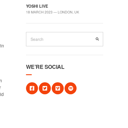
YOSHI LIVE
18 MARCH 2023 — LONDON, UK
rin
WE’RE SOCIAL
rı
r
id