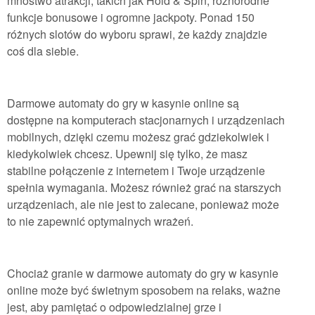
mnóstwo atrakcji, takich jak Hold & Spin, różnorodne
funkcje bonusowe i ogromne jackpoty. Ponad 150
różnych slotów do wyboru sprawi, że każdy znajdzie
coś dla siebie.
Darmowe automaty do gry w kasynie online są
dostępne na komputerach stacjonarnych i urządzeniach
mobilnych, dzięki czemu możesz grać gdziekolwiek i
kiedykolwiek chcesz. Upewnij się tylko, że masz
stabilne połączenie z internetem i Twoje urządzenie
spełnia wymagania. Możesz również grać na starszych
urządzeniach, ale nie jest to zalecane, ponieważ może
to nie zapewnić optymalnych wrażeń.
Chociaż granie w darmowe automaty do gry w kasynie
online może być świetnym sposobem na relaks, ważne
jest, aby pamiętać o odpowiedzialnej grze i