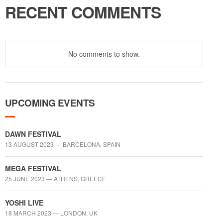
RECENT COMMENTS
No comments to show.
UPCOMING EVENTS
DAWN FESTIVAL
13 AUGUST 2023 — BARCELONA, SPAIN
MEGA FESTIVAL
25 JUNE 2023 — ATHENS, GREECE
YOSHI LIVE
18 MARCH 2023 — LONDON, UK