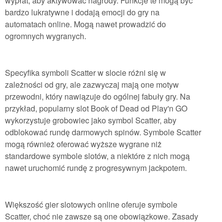
wypłat, aby aktywować nagrody. Funkcje te mogą być
bardzo lukratywne i dodają emocji do gry na
automatach online. Mogą nawet prowadzić do
ogromnych wygranych.
Specyfika symboli Scatter w slocie różni się w
zależności od gry, ale zazwyczaj mają one motyw
przewodni, który nawiązuje do ogólnej fabuły gry. Na
przykład, popularny slot Book of Dead od Play'n GO
wykorzystuje grobowiec jako symbol Scatter, aby
odblokować rundę darmowych spinów. Symbole Scatter
mogą również oferować wyższe wygrane niż
standardowe symbole slotów, a niektóre z nich mogą
nawet uruchomić rundę z progresywnym jackpotem.
Większość gier slotowych online oferuje symbole
Scatter, choć nie zawsze są one obowiązkowe. Zasady