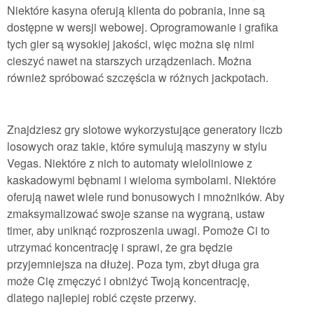
Niektóre kasyna oferują klienta do pobrania, inne są
dostępne w wersji webowej. Oprogramowanie i grafika
tych gier są wysokiej jakości, więc można się nimi
cieszyć nawet na starszych urządzeniach. Można
również spróbować szczęścia w różnych jackpotach.
Znajdziesz gry slotowe wykorzystujące generatory liczb
losowych oraz takie, które symulują maszyny w stylu
Vegas. Niektóre z nich to automaty wieloliniowe z
kaskadowymi bębnami i wieloma symbolami. Niektóre
oferują nawet wiele rund bonusowych i mnożników. Aby
zmaksymalizować swoje szanse na wygraną, ustaw
timer, aby uniknąć rozproszenia uwagi. Pomoże Ci to
utrzymać koncentrację i sprawi, że gra będzie
przyjemniejsza na dłużej. Poza tym, zbyt długa gra
może Cię zmęczyć i obniżyć Twoją koncentrację,
dlatego najlepiej robić częste przerwy.