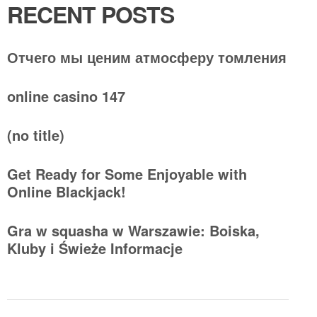
RECENT POSTS
Отчего мы ценим атмосферу томления
online casino 147
(no title)
Get Ready for Some Enjoyable with
Online Blackjack!
Gra w squasha w Warszawie: Boiska,
Kluby i Świeże Informacje