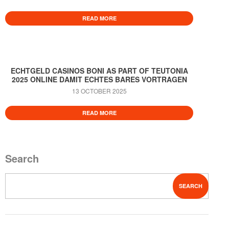
READ MORE
ECHTGELD CASINOS BONI AS PART OF TEUTONIA
2025 ONLINE DAMIT ECHTES BARES VORTRAGEN
13 OCTOBER 2025
READ MORE
Search
SEARCH