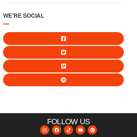
WE’RE SOCIAL
FOLLOW US