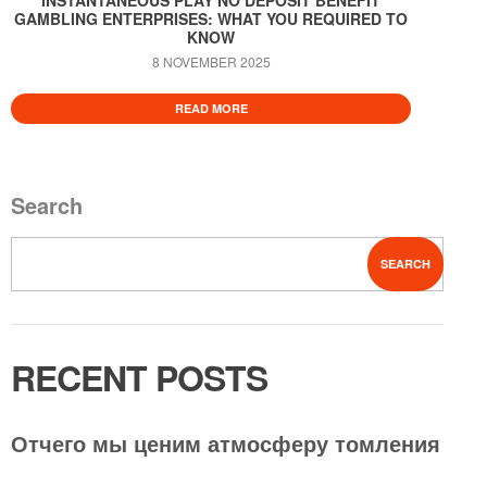
INSTANTANEOUS PLAY NO DEPOSIT BENEFIT
GAMBLING ENTERPRISES: WHAT YOU REQUIRED TO
KNOW
8 NOVEMBER 2025
READ MORE
Search
SEARCH
RECENT POSTS
Отчего мы ценим атмосферу томления