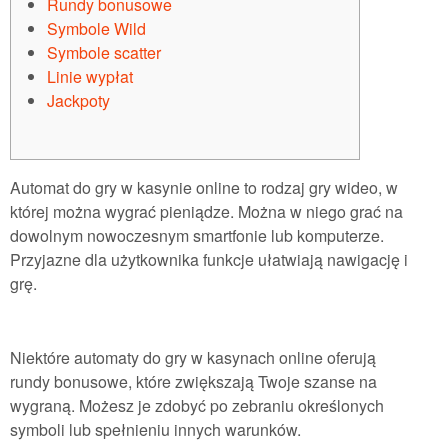
Rundy bonusowe
Symbole Wild
Symbole scatter
Linie wypłat
Jackpoty
Automat do gry w kasynie online to rodzaj gry wideo, w
której można wygrać pieniądze. Można w niego grać na
dowolnym nowoczesnym smartfonie lub komputerze.
Przyjazne dla użytkownika funkcje ułatwiają nawigację i
grę.
Niektóre automaty do gry w kasynach online oferują
rundy bonusowe, które zwiększają Twoje szanse na
wygraną.
Możesz je zdobyć po zebraniu określonych
symboli lub spełnieniu innych warunków.