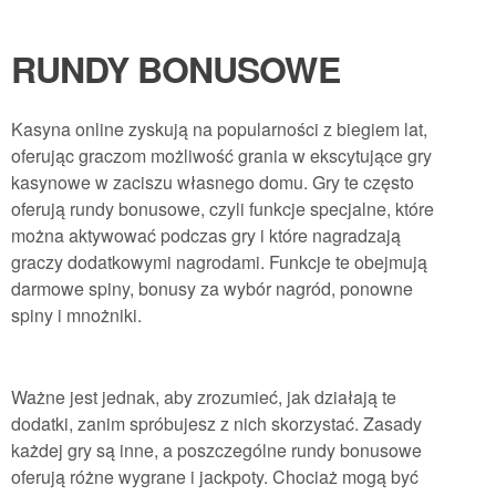
RUNDY BONUSOWE
Kasyna online zyskują na popularności z biegiem lat,
oferując graczom możliwość grania w ekscytujące gry
kasynowe w zaciszu własnego domu. Gry te często
oferują rundy bonusowe, czyli funkcje specjalne, które
można aktywować podczas gry i które nagradzają
graczy dodatkowymi nagrodami. Funkcje te obejmują
darmowe spiny, bonusy za wybór nagród, ponowne
spiny i mnożniki.
Ważne jest jednak, aby zrozumieć, jak działają te
dodatki, zanim spróbujesz z nich skorzystać. Zasady
każdej gry są inne, a poszczególne rundy bonusowe
oferują różne wygrane i jackpoty. Chociaż mogą być