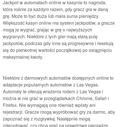
Jackpot w automatach online w kasynie to nagroda,
która rośnie za każdym razem, gdy gracz gra w daną
grę. Może to być duża lub mała suma pieniędzy.
Większość kasyn online ma system jackpotów, a gracze
mogą je wygrać, grając w grę o najwyższych
wygranych. Niektóre z tych gier mają stałą pulę
jackpotów, podczas gdy inne są progresywne i resetują
się do pierwotnej wartości początkowej po osiągnięciu
maksymalnej kwoty.
Niektóre z darmowych automatów dostępnych online to
adaptacje popularnych automatów z Las Vegas.
Automaty te oferują wrażenia rodem z Las Vegas i
można w nie grać w przeglądarkach Chrome, Safari i
Firefox. Nie wymagają one również wpłaty ani
rejestracji. Gracze mogą wypróbować gry za darmo, aby
zapoznać się z rozgrywką. Następnie mogą
zdecydować, czy chcą grać na prawdziwe pieniądze,