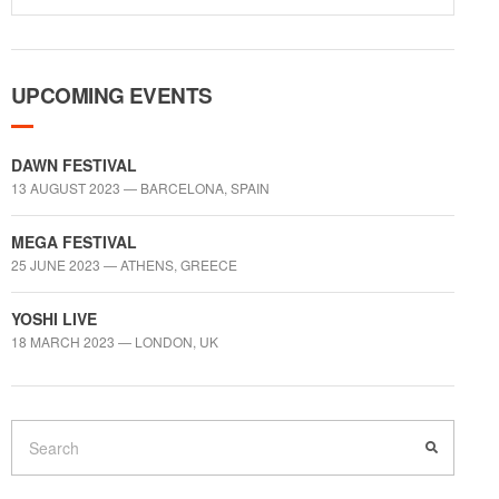
UPCOMING EVENTS
DAWN FESTIVAL
13 AUGUST 2023 — BARCELONA, SPAIN
MEGA FESTIVAL
25 JUNE 2023 — ATHENS, GREECE
YOSHI LIVE
18 MARCH 2023 — LONDON, UK