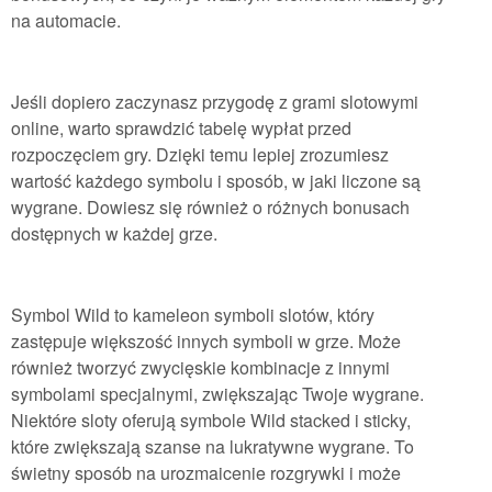
na automacie.
Jeśli dopiero zaczynasz przygodę z grami slotowymi
online, warto sprawdzić tabelę wypłat przed
rozpoczęciem gry. Dzięki temu lepiej zrozumiesz
wartość każdego symbolu i sposób, w jaki liczone są
wygrane. Dowiesz się również o różnych bonusach
dostępnych w każdej grze.
Symbol Wild to kameleon symboli slotów, który
zastępuje większość innych symboli w grze. Może
również tworzyć zwycięskie kombinacje z innymi
symbolami specjalnymi, zwiększając Twoje wygrane.
Niektóre sloty oferują symbole Wild stacked i sticky,
które zwiększają szanse na lukratywne wygrane. To
świetny sposób na urozmaicenie rozgrywki i może