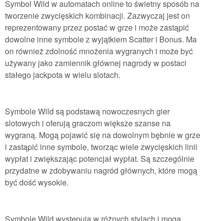
Symbol Wild w automatach online to świetny sposób na
tworzenie zwycięskich kombinacji. Zazwyczaj jest on
reprezentowany przez postać w grze i może zastąpić
dowolne inne symbole z wyjątkiem Scatter i Bonus. Ma
on również zdolność mnożenia wygranych i może być
używany jako zamiennik głównej nagrody w postaci
stałego jackpota w wielu slotach.
Symbole Wild są podstawą nowoczesnych gier
slotowych i oferują graczom większe szanse na
wygraną. Mogą pojawić się na dowolnym bębnie w grze
i zastąpić inne symbole, tworząc wiele zwycięskich linii
wypłat i zwiększając potencjał wypłat. Są szczególnie
przydatne w zdobywaniu nagród głównych, które mogą
być dość wysokie.
Symbole Wild występują w różnych stylach i mogą