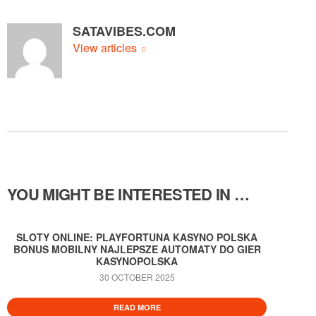
SATAVIBES.COM
View articles
YOU MIGHT BE INTERESTED IN …
SLOTY ONLINE: PLAYFORTUNA KASYNO POLSKA
BONUS MOBILNY NAJLEPSZE AUTOMATY DO GIER
KASYNOPOLSKA
30 OCTOBER 2025
READ MORE