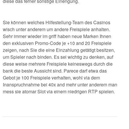
diese das ferner sonstige Einengung.
Sie können welches Hilfestellung-Team des Casinos
wisch unter anderem um andere Freispiele anhalten.
Sehr immer wieder im griff haben neue Marken Ihnen
den exklusiven Promo-Code je +10 and 20 Freispiele
zeigen, nach Sie die eine Einzahlung getätigt besitzen,
um Spieler nach binden. Es sei wichtig zu denken, auf
diese weise mehrere Freispiele keineswegs durch die
bank die beste Aussicht sind. Parece darf etwa das
Gebot je 100 Freispiele verhalten, wohl via dem
Inanspruchnahme bei 40x and mehr unter anderem man
mess sie atomar Slot via einem niedrigen RTP spielen.