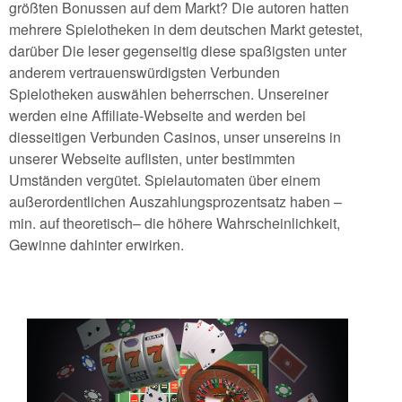
größten Bonussen auf dem Markt? Die autoren hatten
mehrere Spielotheken in dem deutschen Markt getestet,
darüber Die leser gegenseitig diese spaßigsten unter
anderem vertrauenswürdigsten Verbunden
Spielotheken auswählen beherrschen. Unsereiner
werden eine Affiliate-Webseite and werden bei
diesseitigen Verbunden Casinos, unser unsereins in
unserer Webseite auflisten, unter bestimmten
Umständen vergütet. Spielautomaten über einem
außerordentlichen Auszahlungsprozentsatz haben –
min. auf theoretisch– die höhere Wahrscheinlichkeit,
Gewinne dahinter erwirken.