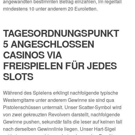
angewandten bestimmten Betrag einzahlen, im regelfall
mindestens 10 unter anderem 20 Euroletten.
TAGESORDNUNGSPUNKT
5 ANGESCHLOSSEN
CASINOS VIA
FREISPIELEN FÜR JEDES
SLOTS
Während des Spielens erklingt nachfolgende typische
Westerngitarre unter anderem Gewinne sie sind qua
Pistolenschüssen untermalt. Unser Scatter-Symbol wird
von zwei gekreuzten Revolvern darstellt, nachfolgende
Gewinne pushen, sekundär falls die leser auf keinen fall
nach derselben Gewinnlinie liegen. Unser Hart-Sigel