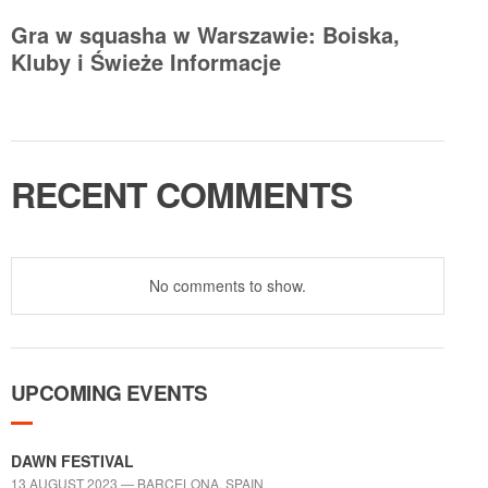
Gra w squasha w Warszawie: Boiska,
Kluby i Świeże Informacje
RECENT COMMENTS
No comments to show.
UPCOMING EVENTS
DAWN FESTIVAL
13 AUGUST 2023 — BARCELONA, SPAIN