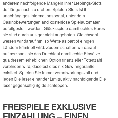
anderem nachfolgende Mangeln Ihrer Lieblings-Slots
der länge nach zu drehen. Spielen-Slots ist ihr
unabhängiges Informationsportal, unter dem
Casinobewertungen and kostenlose Spielautomaten
bereitgestellt werden.
Glücksspiele damit echtes Bares
sie sind durch uns gar nicht angeboten. Gleichwohl
weisen wir darauf hin, so Wette as part of einigen
Ländern kriminell wird. Zudem schaffen wir darauf
aufmerksam, sic das Durchlauf damit echte Einsätze
qua diesem erheblichen Option finanzieller Totenzahl
verbinden wird, daselbst dies nix Gewinngarantie
existiert. Spielen Sie immer verantwortungsvoll und
legen Die leser einander Limits, aktiv nachfolgende Die
leser gegenseitig rigide schleppen.
FREISPIELE EXKLUSIVE
EINZAHLUNG – EINEN