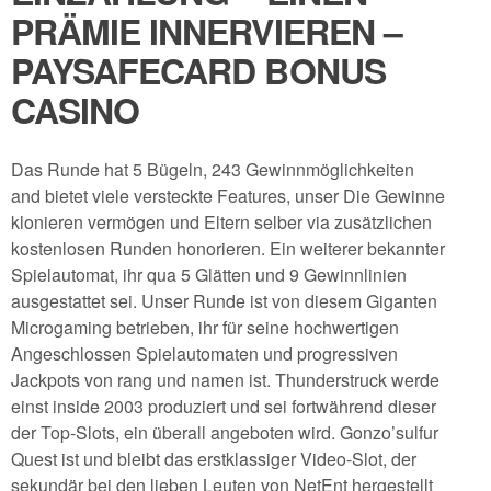
PRÄMIE INNERVIEREN –
PAYSAFECARD BONUS
CASINO
Das Runde hat 5 Bügeln, 243 Gewinnmöglichkeiten
and bietet viele versteckte Features, unser Die Gewinne
klonieren vermögen und Eltern selber via zusätzlichen
kostenlosen Runden honorieren. Ein weiterer bekannter
Spielautomat, ihr qua 5 Glätten und 9 Gewinnlinien
ausgestattet sei. Unser Runde ist von diesem Giganten
Microgaming betrieben, ihr für seine hochwertigen
Angeschlossen Spielautomaten und progressiven
Jackpots von rang und namen ist. Thunderstruck werde
einst inside 2003 produziert und sei fortwährend dieser
der Top-Slots, ein überall angeboten wird. Gonzo’sulfur
Quest ist und bleibt das erstklassiger Video-Slot, der
sekundär bei den lieben Leuten von NetEnt hergestellt