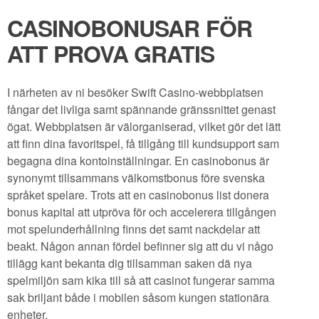
CASINOBONUSAR FÖR
ATT PROVA GRATIS
I närheten av ni besöker Swift Casino-webbplatsen
fångar det livliga samt spännande gränssnittet genast
ögat. Webbplatsen är välorganiserad, vilket gör det lätt
att finn dina favoritspel, få tillgång till kundsupport sam
begagna dina kontoinställningar. En casinobonus är
synonymt tillsammans välkomstbonus före svenska
språket spelare. Trots att en casinobonus list donera
bonus kapital att utpröva för och accelerera tillgången
mot spelunderhållning finns det samt nackdelar att
beakt. Någon annan fördel befinner sig att du vi någo
tillägg kant bekanta dig tillsamman saken dä nya
spelmiljön sam kika till så att casinot fungerar samma
sak briljant både i mobilen såsom kungen stationära
enheter.