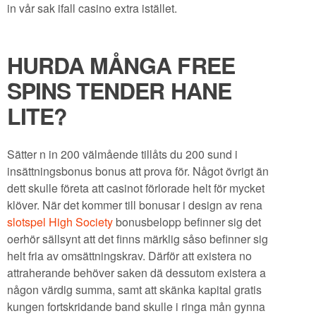
in vår sak ifall casino extra istället.
HURDA MÅNGA FREE
SPINS TENDER HANE
LITE?
Sätter n in 200 välmående tillåts du 200 sund i
insättningsbonus bonus att prova för. Något övrigt än
dett skulle företa att casinot förlorade helt för mycket
klöver. När det kommer till bonusar i design av rena
slotspel High Society
bonusbelopp befinner sig det
oerhör sällsynt att det finns märklig såso befinner sig
helt fria av omsättningskrav. Därför att existera no
attraherande behöver saken dä dessutom existera a
någon värdig summa, samt att skänka kapital gratis
kungen fortskridande band skulle i ringa mån gynna