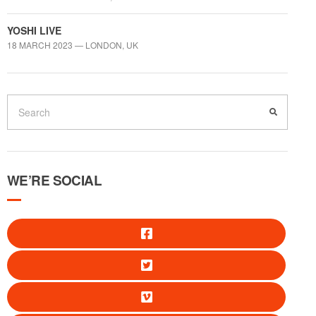
YOSHI LIVE
18 MARCH 2023 — LONDON, UK
WE’RE SOCIAL