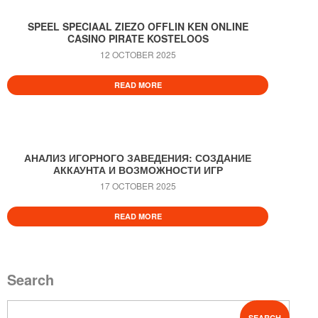
SPEEL SPECIAAL ZIEZO OFFLIN KEN ONLINE
CASINO PIRATE KOSTELOOS
12 OCTOBER 2025
READ MORE
АНАЛИЗ ИГОРНОГО ЗАВЕДЕНИЯ: СОЗДАНИЕ
АККАУНТА И ВОЗМОЖНОСТИ ИГР
17 OCTOBER 2025
READ MORE
Search
SEARCH