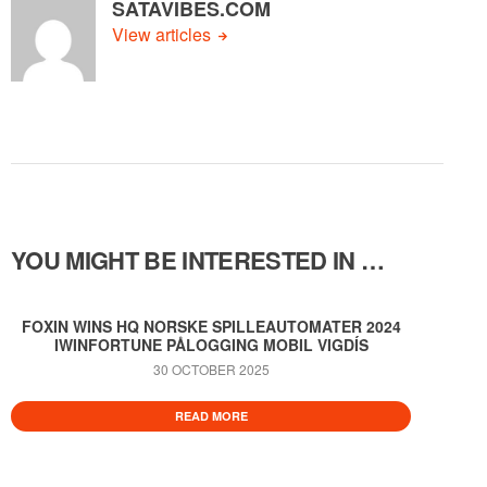
SATAVIBES.COM
View articles
YOU MIGHT BE INTERESTED IN …
FOXIN WINS HQ NORSKE SPILLEAUTOMATER 2024
IWINFORTUNE PÅLOGGING MOBIL VIGDÍS
30 OCTOBER 2025
READ MORE