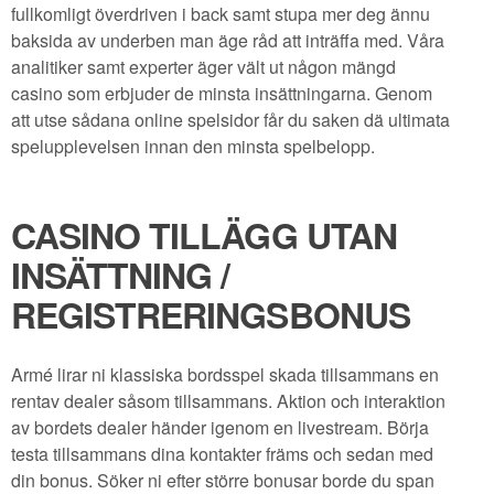
fullkomligt överdriven i back samt stupa mer deg ännu
baksida av underben man äge råd att inträffa med. Våra
analitiker samt experter äger vält ut någon mängd
casino som erbjuder de minsta insättningarna. Genom
att utse sådana online spelsidor får du saken dä ultimata
spelupplevelsen innan den minsta spelbelopp.
CASINO TILLÄGG UTAN
INSÄTTNING /
REGISTRERINGSBONUS
Armé lirar ni klassiska bordsspel skada tillsammans en
rentav dealer såsom tillsammans. Aktion och interaktion
av bordets dealer händer igenom en livestream. Börja
testa tillsammans dina kontakter främs och sedan med
din bonus. Söker ni efter större bonusar borde du span