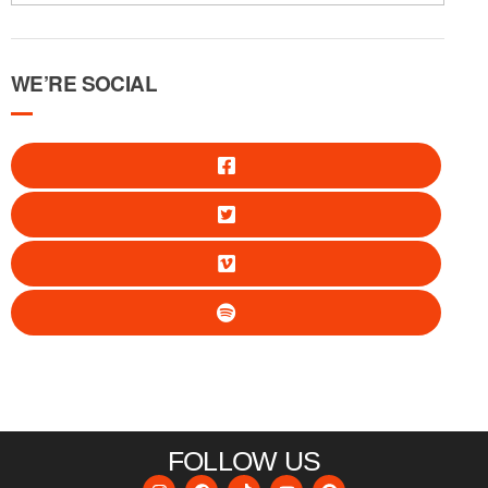
WE’RE SOCIAL
FOLLOW US