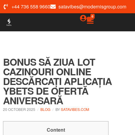
+44 736 558 9660
satavibes@modernisgroup.com
0
BONUS SĂ ZIUA LOT
CAZINOURI ONLINE
DESCĂRCAȚI APLICAȚIA
YBETS DE OFERTĂ
ANIVERSARĂ
20 OCTOBER 2025
BLOG
BY
SATAVIBES.COM
Content