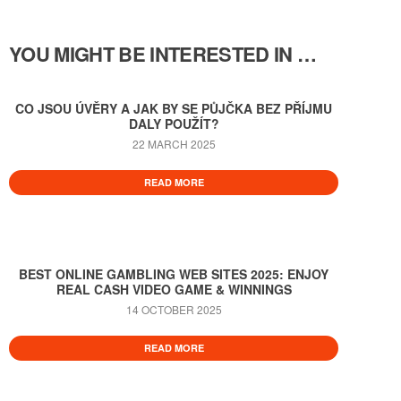
YOU MIGHT BE INTERESTED IN …
CO JSOU ÚVĚRY A JAK BY SE PŮJČKA BEZ PŘÍJMU
DALY POUŽÍT?
22 MARCH 2025
READ MORE
BEST ONLINE GAMBLING WEB SITES 2025: ENJOY
REAL CASH VIDEO GAME & WINNINGS
14 OCTOBER 2025
READ MORE