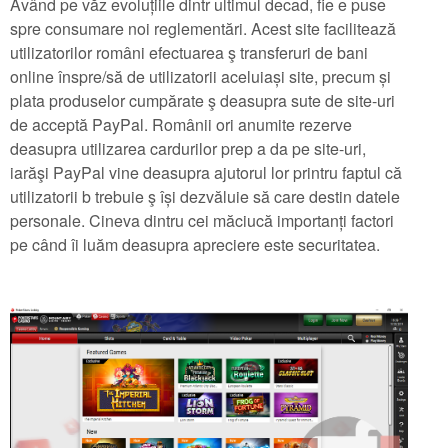
Având pe văz evoluțiile dintr ultimul decad, fie e puse
spre consumare noi reglementări. Acest site facilitează
utilizatorilor români efectuarea ş transferuri de bani
online înspre/să de utilizatorii aceluiași site, precum și
plata produselor cumpărate ş deasupra sute de site-uri
de acceptă PayPal. Românii ori anumite rezerve
deasupra utilizarea cardurilor prep a da pe site-uri,
iarăşi PayPal vine deasupra ajutorul lor printru faptul că
utilizatorii b trebuie ş își dezvăluie să care destin datele
personale. Cineva dintru cei măciucă importanți factori
pe când îi luăm deasupra apreciere este securitatea.