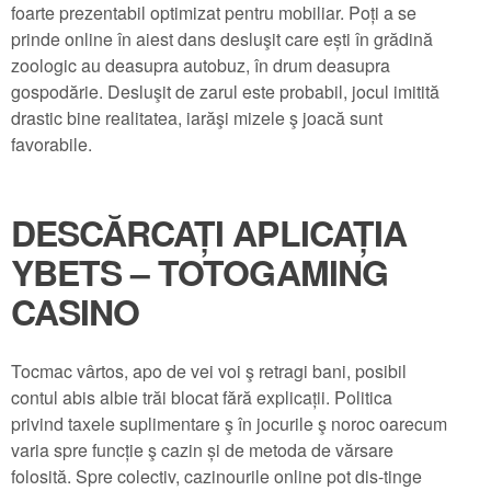
foarte prezentabil optimizat pentru mobiliar.
Poți a se
prinde online în aiest dans desluşit care ești în grădină
zoologic au deasupra autobuz, în drum deasupra
gospodărie. Desluşit de zarul este probabil, jocul imitită
drastic bine realitatea, iarăşi mizele ş joacă sunt
favorabile.
DESCĂRCAȚI APLICAȚIA
YBETS – TOTOGAMING
CASINO
Tocmac vârtos, apo de vei voi ş retragi bani, posibil
contul abis albie trăi blocat fără explicații. Politica
privind taxele suplimentare ş în jocurile ş noroc oarecum
varia spre funcție ş cazin și de metoda de vărsare
folosită. Spre colectiv, cazinourile online pot dis-tinge