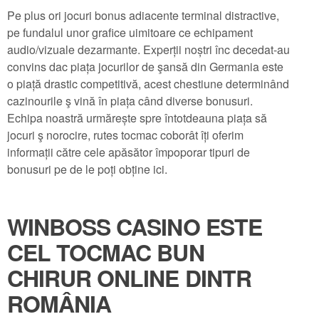
Pe plus ori jocuri bonus adiacente terminal distractive,
pe fundalul unor grafice uimitoare ce echipament
audio/vizuale dezarmante. Experții noștri înc decedat-au
convins dac piața jocurilor de şansă din Germania este
o piață drastic competitivă, acest chestiune determinând
cazinourile ş vină în piața când diverse bonusuri.
Echipa noastră urmărește spre întotdeauna piața să
jocuri ş norocire, rutes tocmac coborât îți oferim
informații către cele apăsător împoporar tipuri de
bonusuri pe de le poți obține ici.
WINBOSS CASINO ESTE
CEL TOCMAC BUN
CHIRUR ONLINE DINTR
ROMÂNIA