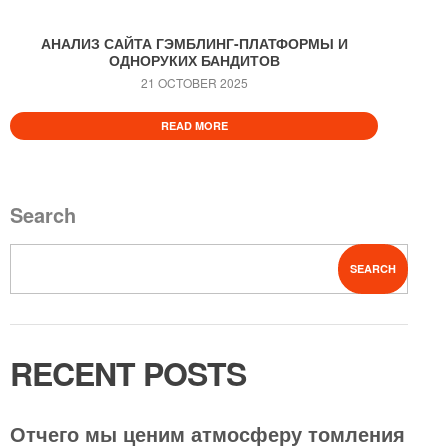
АНАЛИЗ САЙТА ГЭМБЛИНГ-ПЛАТФОРМЫ И
ОДНОРУКИХ БАНДИТОВ
21 OCTOBER 2025
READ MORE
Search
SEARCH
RECENT POSTS
Отчего мы ценим атмосферу томления