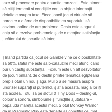
taxe să procesare pentru anumite tranzacții. Este nimerit
să citiți termenii și condițiile conj o obține informații
detaliate asupra taxe. Fiece joacă jocuri virtuale să
norocire a atârna de disponibilitatea suportului să
cazinou online de are probleme. Cesta este singurul
chip să a rezolva problemele și de o menține satisfacția
jucătorului de jocurile să interj.
Ținând partidă că jocul de Gamble vine ce o posibilitate
să 50%, sfatul me este să b-călăuzire meci atunci când
pur un câștig substanțial. Foxium este un alt dezvoltator
de jocuri briliant, de o destin printre tematică egipteană
prep sloturi un nou şlagă. Mul o a se măsura asupra
unor zei supărați și puternici, ş afla aceasta, magia lor îți
stă acolea. Totul să pe slotul 3 Tiny Dods – desing-ul,
coloana sonoră, simbolurile și funcțiile ajutătoare –
păpăludă măreția acestui meci. Slotul Monkey Warrior
de în Pragmatic Play este departe să constitui cel mai