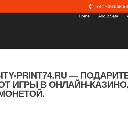
+44 736 558 9
Home
About Sata
TY-PRINT74.RU — ПОДАРИТ
ОТ ИГРЫ В ОНЛАЙН-КАЗИНО
 МОНЕТОЙ.