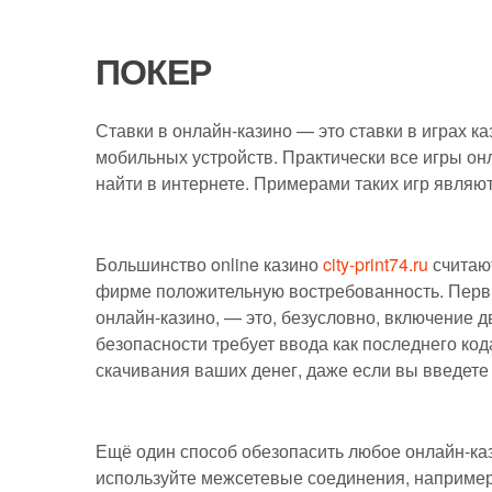
ПОКЕР
Ставки в онлайн-казино — это ставки в играх ка
мобильных устройств. Практически все игры он
найти в интернете. Примерами таких игр являют
Большинство online казино
city-print74.ru
считаю
фирме положительную востребованность. Первы
онлайн-казино, — это, безусловно, включение 
безопасности требует ввода как последнего код
скачивания ваших денег, даже если вы введете
Ещё один способ обезопасить любое онлайн-ка
используйте межсетевые соединения, например, в