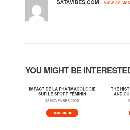
SATAVIBES.COM
View article
YOU MIGHT BE INTERESTED
IMPACT DE LA PHARMACOLOGIE
THE HIS
SUR LE SPORT FÉMININ
AND CU
22 NOVEMBER 2025
READ MORE