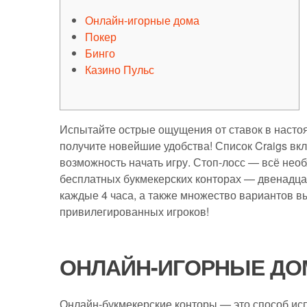
Онлайн-игорные дома
Покер
Бинго
Казино Пульс
Испытайте острые ощущения от ставок в настоя
получите новейшие удобства! Список Craigs вкл
возможность начать игру. Стоп-лосс — всё необ
бесплатных букмекерских конторах — двенадца
каждые 4 часа, а также множество вариантов в
привилегированных игроков!
ОНЛАЙН-ИГОРНЫЕ ДО
Онлайн-букмекерские конторы — это способ исп