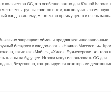
ого количества GC, что особенно важно для Южной Каролин
м месте есть группы советов о том, как получить разменную
вный вход в систему, множество преимуществ и очень важн
айн-казино запрещают обмен и предлагают инновационные
оручный блэкджек и квадро-слоты «Начало Миссисипи». Кро
колонн, таких как «Майнс», «Хило». Букмекерская контора 
сть планы на будущее. Игроки могут использовать GC для
продажа, безусловно, контролируется некоторыми денежным