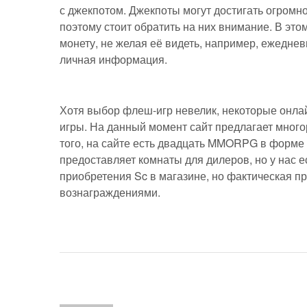
с джекпотом. Джекпоты могут достигать огромн
поэтому стоит обратить на них внимание. В это
монету, не желая её видеть, например, ежедне
личная информация.
Хотя выбор флеш-игр невелик, некоторые онл
игры. На данный момент сайт предлагает мног
того, на сайте есть двадцать MMORPG в форме 
предоставляет комнаты для дилеров, но у нас е
приобретения Sc в магазине, но фактическая 
вознаграждениями.