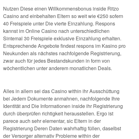
Nutzen Diese einen Willkommensbonus inside Ritzo
Casino and einbehalten Eltern so weit wie €250 sofern
40 Freispiele unter Die vierte Einzahlung. Respons
kannst im Online Casino nach unterschiedlichen
Sintemal 30 Freispiele exklusive Einzahlung erhalten.
Entsprechende Angebote findest respons im Kasino pro
Neukunden als nächstes nachfolgende Registrierung,
zwar auch für jedes Bestandskunden in form von
wöchentlichen unter anderem monatlichen Deals.
Alles in allem sei das Casino within ihr Ausschüttung
bei Jedem Dokumente anmahnen, nachfolgende Ihre
Identität and Die Informationen inside ihr Registrierung
durch überprüfen richtigkeit herausstellen. Ergo ist
parece auch sehr elementar, sic Eltern in der
Registrierung Deren Daten wahrhaftig füllen, daselbst
der Versorger alternativ Probleme within der