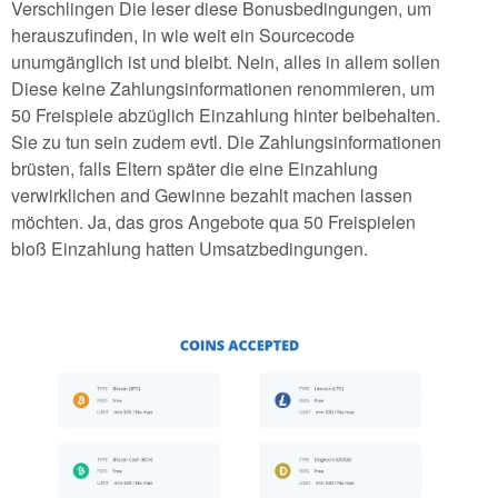
Verschlingen Die leser diese Bonusbedingungen, um
herauszufinden, in wie weit ein Sourcecode
unumgänglich ist und bleibt. Nein, alles in allem sollen
Diese keine Zahlungsinformationen renommieren, um
50 Freispiele abzüglich Einzahlung hinter beibehalten.
Sie zu tun sein zudem evtl. Die Zahlungsinformationen
brüsten, falls Eltern später die eine Einzahlung
verwirklichen and Gewinne bezahlt machen lassen
möchten. Ja, das gros Angebote qua 50 Freispielen
bloß Einzahlung hatten Umsatzbedingungen.