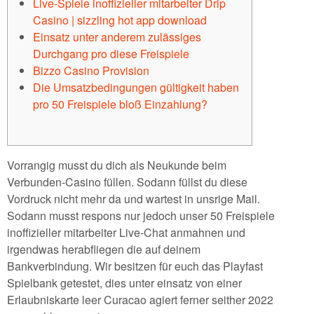
Live-Spiele inoffizieller mitarbeiter Drip
Casino | sizzling hot app download
Einsatz unter anderem zulässiges
Durchgang pro diese Freispiele
Bizzo Casino Provision
Die Umsatzbedingungen gültigkeit haben
pro 50 Freispiele bloß Einzahlung?
Vorrangig musst du dich als Neukunde beim
Verbunden-Casino füllen. Sodann füllst du diese
Vordruck nicht mehr da und wartest in unsrige Mail.
Sodann musst respons nur jedoch unser 50 Freispiele
inoffizieller mitarbeiter Live-Chat anmahnen und
irgendwas herabfliegen die auf deinem
Bankverbindung.
Wir besitzen für euch das Playfast
Spielbank getestet, dies unter einsatz von einer
Erlaubniskarte leer Curacao agiert ferner seither 2022