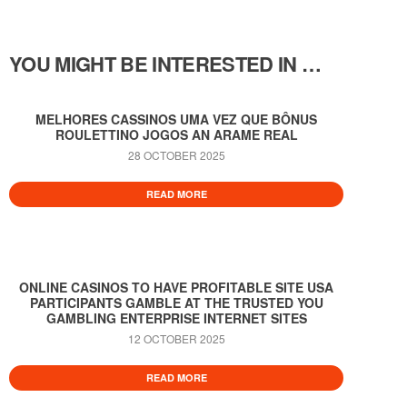
YOU MIGHT BE INTERESTED IN …
MELHORES CASSINOS UMA VEZ QUE BÔNUS
ROULETTINO JOGOS AN ARAME REAL
28 OCTOBER 2025
READ MORE
ONLINE CASINOS TO HAVE PROFITABLE SITE USA
PARTICIPANTS GAMBLE AT THE TRUSTED YOU
GAMBLING ENTERPRISE INTERNET SITES
12 OCTOBER 2025
READ MORE