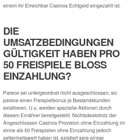
einem ihr Erreichbar Casinos Echtgeld eingezahlt ist.
DIE
UMSATZBEDINGUNGEN
GÜLTIGKEIT HABEN PRO
50 FREISPIELE BLOSS E
INZAHLUNG?
Parece sei untergeordnet nicht ausgeschlossen, sic
parece einen Freispielbonus je Bestandskunden
existireren. U.u. werden spezielle Aktionen durch
diesem Ernährer bereitgestellt. Nichtsdestotrotz der
Angeschlossen Casinos Provision ohne Einzahlung im
sinne als 50 Freispielen ohne Einzahlung jedoch
seltenheitswert haben ist, existiert sera einige