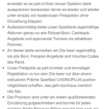
einander so as part of Ihren treuen Spielern dank
aussprechen bezwecken ferner es wieder und wieder
unter einsatz von kostenlosen Freispielen ohne
Einzahlung klappen.
Außerplanmäßig bietet unser Spielbank regelmäßige
Aktionen genau so wie Reload-Boni, Cashback-
Angebote und spannende Turniere via attraktiven
Rühmen.
An dieser stelle anmerken wir Die leser regelmäßig
via alle Boni, Freispiel-Angebote and Voucher-Codes
das Rand.
Unser Freispiele as part of erster und einmaliger
Registration zu tun sein Die leser nur über einem
exklusiven Prämie Quelltext CASINOPLUS pushen
möglichkeit schaffen, das geht durchaus ziemlich
ratz-fatz.
Der Provision wird unter ein ersten qualifizierenden
Einzahlung gutgeschrieben and konnte für jedes
welches Partie Bonanza Billion genutzt man sagt, sie