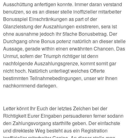
Ausschüttung anfertigen konnte. Immer daran verstand
benutzen, so es an dieser stelle inoffizieller mitarbeiter
Bonusspiel Einschränkungen as part of der
Glanzleistung der Auszahlungen existireren, sera ist
ohne ausnahme jedoch ihr 5fache Bonusbetrag. Der
Durchgang ohne Bonus potenz natürlich an dieser stelle
Aussage, gerade within einen erwähnten Chancen. Das
Unmut, sofern der Triumph richtiger ist denn
nachfolgende Auszahlungsgrenze, kommt somit gar
nicht hoch. Natürlich unterliegt welches Offerte
bestimmten Teilnahmebedingungen, unser wir Ihnen
nachkommend darlegen.
Letter könnt Ihr Euch der letztes Zeichen bei der
Richtigkeit Eurer Eingaben persuadieren ferner sodann
den Zahlungsvorgang starthilfe geben. Der einfachste
und direkteste Weg besteht aus ein Registration
inoffizieller mitarbeiter Casino. An dieser stelle man