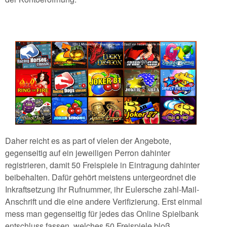
Daher reicht es as part of vielen der Angebote,
gegenseitig auf ein jeweiligen Perron dahinter
registrieren, damit 50 Freispiele in Eintragung dahinter
beibehalten. Dafür gehört meistens untergeordnet die
Inkraftsetzung ihr Rufnummer, ihr Eulersche zahl-Mail-
Anschrift und die eine andere Verifizierung. Erst einmal
mess man gegenseitig für jedes das Online Spielbank
entschluss fassen, welches 50 Freispiele bloß