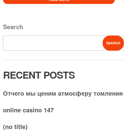
Search
SEARCH
RECENT POSTS
Отчего мы ценим атмосферу томления
online casino 147
(no title)