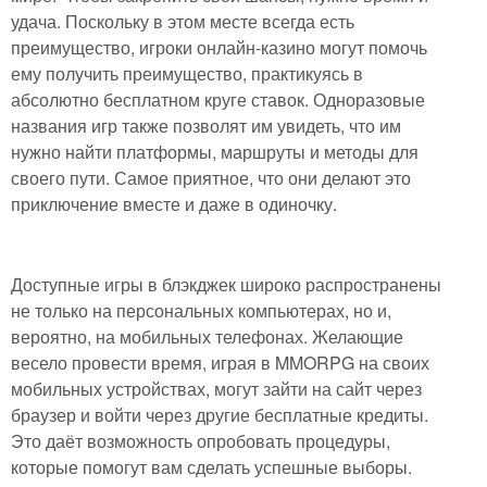
удача. Поскольку в этом месте всегда есть
преимущество, игроки онлайн-казино могут помочь
ему получить преимущество, практикуясь в
абсолютно бесплатном круге ставок. Одноразовые
названия игр также позволят им увидеть, что им
нужно найти платформы, маршруты и методы для
своего пути. Самое приятное, что они делают это
приключение вместе и даже в одиночку.
Доступные игры в блэкджек широко распространены
не только на персональных компьютерах, но и,
вероятно, на мобильных телефонах. Желающие
весело провести время, играя в MMORPG на своих
мобильных устройствах, могут зайти на сайт через
браузер и войти через другие бесплатные кредиты.
Это даёт возможность опробовать процедуры,
которые помогут вам сделать успешные выборы.